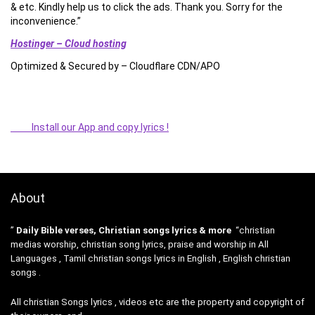
& etc. Kindly help us to click the ads. Thank you. Sorry for the
inconvenience.”
Hostinger – Cloud hosting
Optimized & Secured by – Cloudflare CDN/APO
Install our App and copy lyrics !
About
”
Daily Bible verses, Christian songs lyrics & more
“christian
medias worship, christian song lyrics, praise and worship in All
Languages , Tamil christian songs lyrics in English , English christian
songs .
All christian Songs lyrics , videos etc are the property and copyright of