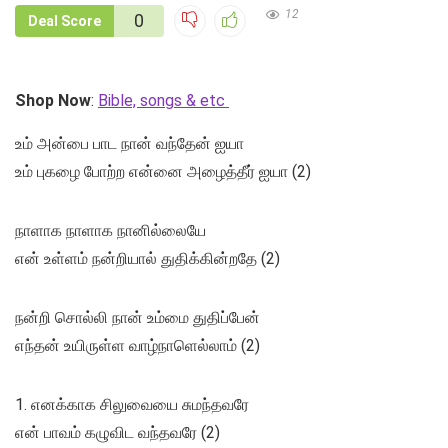
12
0
Deal Score
Shop Now
:
Bible, songs & etc
உம் அன்பை பாட நான் வந்தேன் ஐயா
உம் புகழை போற்ற என்னை அழைத்தீர் ஐயா (2)
நாளாக நாளாக நானில்லையே
என் உள்ளம் நன்றியால் துதிக்கின்றதே (2)
நன்றி சொல்லி நான் உம்மை துதிப்பேன்
எந்தன் உயிருள்ள வாழ்நாளெல்லாம் (2)
1. எனக்காக சிலுவையை சுமந்தவரே
என் பாவம் கழுவிட வந்தவரே (2)