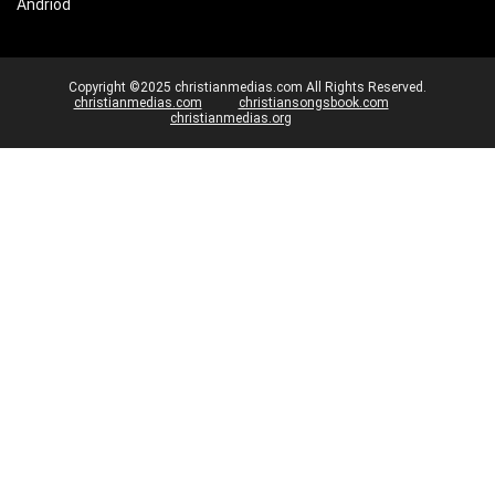
Andriod
Copyright ©2025 christianmedias.com All Rights Reserved.
christianmedias.com
christiansongsbook.com
christianmedias.org