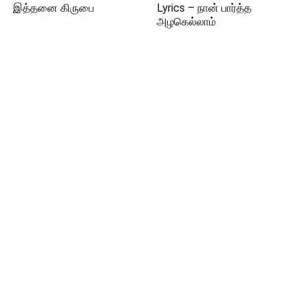
இத்தனை கிருபை
Lyrics – நான் பார்த்த
அழகெல்லாம்