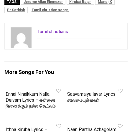
TAGS:
Jerome Allan Ebenezer
Kirubai Rajan
Manoj.K
Pr.Sathish
Tamil christian songs
Tamil christians
More Songs For You
Ennai Ninaikkum Nalla
Saavamaiyullavar Lyrics –
Deivam Lyrics – என்னை
சாவமையுள்ளவர்
நினைக்கும் நல்ல தெய்வம்
Ithna Kiruba Lyrics –
Naan Partha Azhagelam