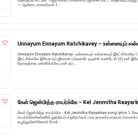
மந்தையிற் கூட்டும். அனுபல்லவி பாவிக்காய் ஜீவனை விட்ட கிறிஸ்தே,பரிந்து ந
— ஆவியை சரணங்கள் 1. ...
Unnayum Ennayum Ratchikavey – உன்னையும் என்ன
Unnayum Ennayum Ratchikavey - உன்னையும் என்னையும் இரட்சிக்கவே1.
இரட்சிக்கவே இயேசு தம் ஜீவனை ஈந்தனரே குருசில் கண்டேன் (2) என் இய
தோஷத்தை மன்னிக்கவே பரன் தம் ...
கேள் ஜென்மித்த ராயர்க்கே – Kel Jenmitha Raayark
கேள் ஜென்மித்த ராயர்க்கே - Kel Jenmitha Raayarkae song lyrics 1. கே
ராயர்க்கேவிண்ணில் துத்தியம் ஏறுதேஅவர் பாவ நாசகர்சமாதான காரணர்
எழுந்துவிண்ணோர் போல் ...