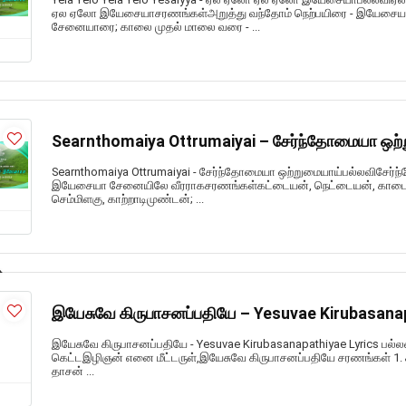
ஏல ஏலோ இயேசையாசரணங்கள்அறுத்து வந்தோம் நெற்பயிரை - இயேசைய
சேனையாரை; காலை முதல் மாலை வரை - ...
Searnthomaiya Ottrumaiyai – சேர்ந்தோமையா ஒற்
Searnthomaiya Ottrumaiyai - சேர்ந்தோமையா ஒற்றுமையாய்பல்லவிசேர்
இயேசையா சேனையிலே வீரராகசரணங்கள்கட்டையன், நெட்டையன், காடைக்
செம்மிளகு, காற்றாடிமுண்டன்; ...
இயேசுவே கிருபாசனப்பதியே – Yesuvae Kirubasanap
இயேசுவே கிருபாசனப்பதியே - Yesuvae Kirubasanapathiyae Lyrics பல்
கெட்டஇழிஞன் எனை மீட்டருள்,இயேசுவே கிருபாசனப்பதியே சரணங்கள் 1. 
தாசன் ...