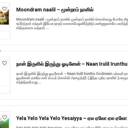
Moondram naalil – மூன்றாம் நாளில்
Moondram naalil - மூன்றாம் நாளில் மூன்றாம் நாளில் சொன்னது போலே ச
உயிர்த்தார் எந்தன் இயேசு நாதர் வானகமேஒளிர்ந்திடு மண்ணுலகமே மலர்ந்த
வித்தகராக வந்தார் ...
நான் இருளில் இருந்து ஓடினேன் – Naan Irulil Irunth
நான் இருளில் இருந்து ஓடினேன் – Naan Irulil Irunthu Oodinean பல்லவி ந
ஓடினேன் ஏசுவே என் பெயர் சொல்லி அழைத்தீர் ( இந்த புதிய நாளில் )பழ
சந்தித்தபோது ...
Yela Yelo Yela Yelo Yesaiyya – ஏல ஏலோ ஏல ஏ
Yela Yelo Yela Yelo Yesaiyya - ஏல ஏலோ ஏல ஏலோ இயேசையாபல்லவ