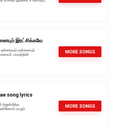
ீர் பேசியே இறங்கிடச் செய்யும்,
ையும் இரட்சிக்கவே
 உன்னையும் என்னையும்
MORE SONGS
ேசுவை2. பாவத்தின்
ae song lyrics
ள் ஜென்மித்த
MORE SONGS
மண்ணோர் யாரும்