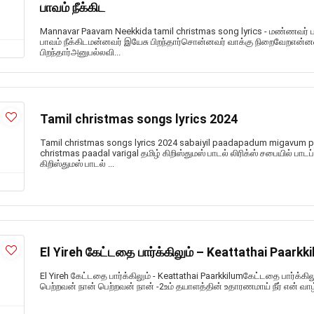
பாவம் நீக்கிட
Mannavar Paavam Neekkida tamil christmas song lyrics - மண்ணவர் 
பாவம் நீக்கிடமன்னவர் இயேசு பிறந்தார்சொன்னவர் வாக்கு நிறைவேறஎன்
பிறந்தார்அனுபல்லவி...
Tamil christmas songs lyrics 2024
Tamil christmas songs lyrics 2024 sabaiyil paadapadum migavum 
christmas paadal varigal தமிழ் கிறிஸ்துமஸ் பாடல் லிரிக்ஸ் சபையில் பாட
கிறிஸ்துமஸ் பாடல் ...
El Yireh கேட்டதை பார்க்கிலும் – Keattathai Paarkk
El Yireh கேட்டதை பார்க்கிலும் - Keattathai Paarkkilumகேட்டதை பார்க
பெற்றவன் நான் பெற்றவன் நான் -2உம் தயாளத்தின் உதாரணமாய் நீர் என் வாழ்வ