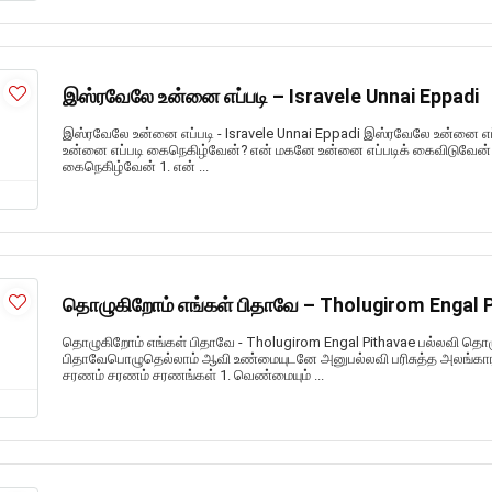
இஸ்ரவேலே உன்னை எப்படி – Isravele Unnai Eppadi
இஸ்ரவேலே உன்னை எப்படி - Isravele Unnai Eppadi இஸ்ரவேலே உன்னை எப
உன்னை எப்படி கைநெகிழ்வேன்? என் மகனே உன்னை எப்படிக் கைவிடுவேன் 
கைநெகிழ்வேன் 1. என் ...
தொழுகிறோம் எங்கள் பிதாவே – Tholugirom Engal 
தொழுகிறோம் எங்கள் பிதாவே - Tholugirom Engal Pithavae பல்லவி தொழ
பிதாவேபொழுதெல்லாம் ஆவி உண்மையுடனே அனுபல்லவி பரிசுத்த அலங்கார
சரணம் சரணம் சரணங்கள் 1. வெண்மையும் ...