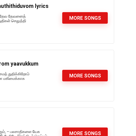
uthithiduvom lyrics
cs தேவ தேவனைத்
MORE SONGS
திகள் செலுத்தி
kkirom yaavukkum
மைத் துதிக்கிறோம்
MORE SONGS
 மா மகிமைக்காக
ம், – பலசாதிகளை யேசு
MORE SONGS