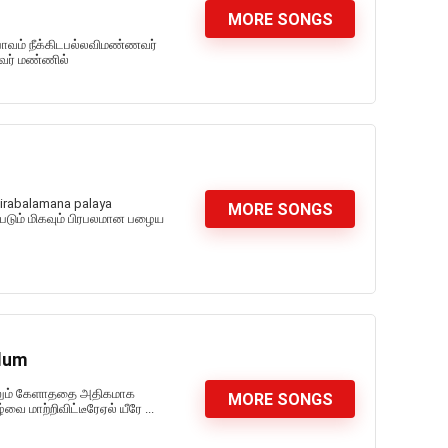
MORE SONGS
பாவம் நீக்கிடபல்லவிமண்ணவர்
னவர் மண்ணில்
pirabalamana palaya
MORE SONGS
ப்படும் மிகவும் பிரபலமான பழைய
ilum
்கிலும் கேளாததை அதிகமாக
MORE SONGS
ை மாற்றிவிட்டீரேஏல் யீரே ...