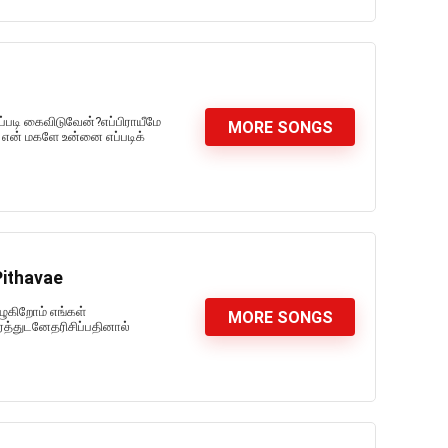
்படி கைவிடுவேன்?எப்பிராயீமே
MORE SONGS
என் மகளே உன்னை எப்படிக்
Pithavae
ுகிறோம் எங்கள்
MORE SONGS
த்துடனேதரிசிப்பதினால்