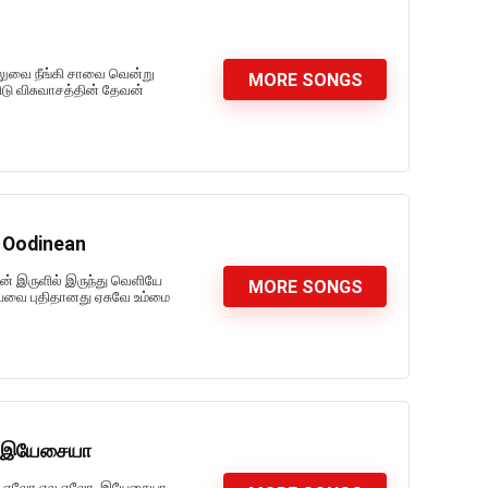
ிலுவை நீங்கி சாவை வென்று
MORE SONGS
ிடு விசுவாசத்தின் தேவன்
u Oodinean
ான் இருளில் இருந்து வெளியே
MORE SONGS
ையவை புதிதானது ஏசுவே உம்மை
லோ இயேசையா
ிஏல ஏலோ ஏல ஏலோ, இயேசையா