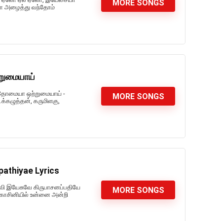
MORE SONGS
ா அழைத்து வந்தோம்
றுமையாய்
ந்தோமையா ஒற்றுமையாய் -
MORE SONGS
கழுத்தன், கருமிளகு,
athiyae Lyrics
லவி இயேசுவே கிருபாசனப்பதியே
MORE SONGS
காசினியில் உன்னை அன்றி