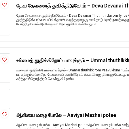
தேவ தேவனைத் துதித்திடுவோம் – Deva Devanai Th
தேவ தேவனைத் துதித்திடுவோம் - Deva Devanai Thuthithiduvom lyri
துதித்திடுவோம்சபையில் தேவன் எழுந்தருளஒருமனதோடு அவர் நாமத்தைது
போற்றிடுவோம் அல்லேலுயா தேவனுக்கே அல்லேலுயா ...
உம்மைத் துதிக்கிறோம் யாவுக்கும் – Ummai thuthi
உம்மைத் துதிக்கிறோம் யாவுக்கும் - Ummai thuthikkirom yaavukkum 1.உம்
யாவுக்கும்வல்ல பிதாவேஉம்மைப் பணிகிறோம் ஸ்வாமிராஜாதி ராஜாவேஉமது
கர்த்தாஸ்தோத்திரம் சொல்லுகிறோமே ...
ஆவியை மழை போலே – Aaviyai Mazhai polae
ஆவியை மழை போலே - Aaviyai Mazhai polae ஆவியை மழைபோலே ஊற்று