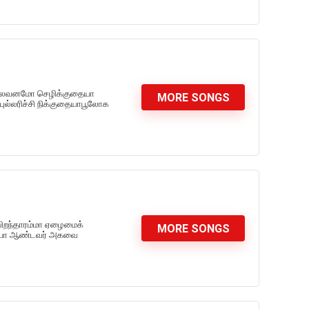
ாலைவனமோ செழிக்குதையா
MORE SONGS
புல்லரிச்சி நிக்குதையாபூலோக
பிறந்தாரம்மா ஏழைமைக்
MORE SONGS
ரைய்யா ஆண்டவர் அகவை