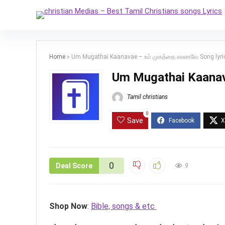
Home
»
Um Mugathai Kaanavae – உம் முகத்தை காணவே Song lyri
Um Mugathai Kaanav
Tamil christians
0
Save
0
Deal Score
9
Shop Now
:
Bible, songs & etc