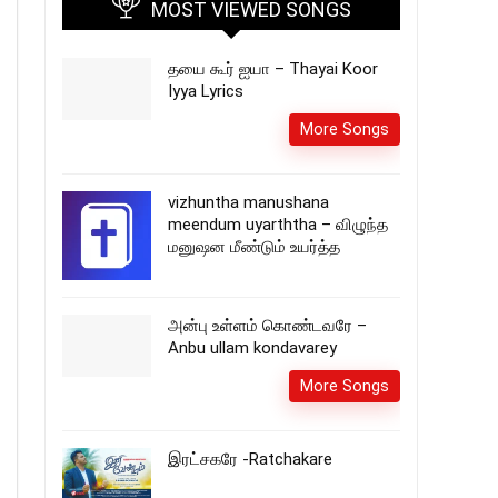
MOST VIEWED SONGS
தயை கூர் ஐயா – Thayai Koor
Iyya Lyrics
More Songs
vizhuntha manushana
meendum uyarththa – விழுந்த
மனுஷன மீண்டும் உயர்த்த
அன்பு உள்ளம் கொண்டவரே –
Anbu ullam kondavarey
More Songs
இரட்சகரே -Ratchakare