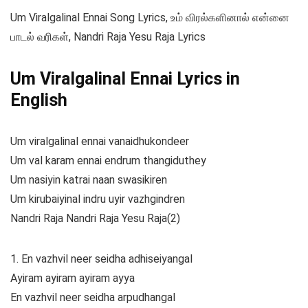
Um Viralgalinal Ennai Song Lyrics, உம் விரல்களினால் என்னை
பாடல் வரிகள், Nandri Raja Yesu Raja Lyrics
Um Viralgalinal Ennai Lyrics in
English
Um viralgalinal ennai vanaidhukondeer
Um val karam ennai endrum thangiduthey
Um nasiyin katrai naan swasikiren
Um kirubaiyinal indru uyir vazhgindren
Nandri Raja Nandri Raja Yesu Raja(2)
1. En vazhvil neer seidha adhiseiyangal
Ayiram ayiram ayiram ayya
En vazhvil neer seidha arpudhangal