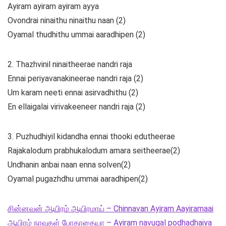
Ayiram ayiram ayiram ayya
Ovondrai ninaithu ninaithu naan (2)
Oyamal thudhithu ummai aaradhipen (2)
2. Thazhvinil ninaitheerae nandri raja
Ennai periyavanakineerae nandri raja (2)
Um karam neeti ennai asirvadhithu (2)
En ellaigalai virivakeeneer nandri raja (2)
3. Puzhudhiyil kidandha ennai thooki edutheerae
Rajakalodum prabhukalodum amara seitheerae(2)
Undhanin anbai naan enna solven(2)
Oyamal pugazhdhu ummai aaradhipen(2)
சின்னவன் ஆயிரம் ஆயிரமாய் – Chinnavan Ayiram Aayiramaai
ஆயிரம் நாவுகள் போதாதையா – Ayiram navugal podhadhaiya