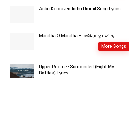
Anbu Kooruven Indru Ummil Song Lyrics
Manitha O Manitha – மனிதா ஓ மனிதா
More Songs
Upper Room ~ Surrounded (Fight My
Battles) Lyrics