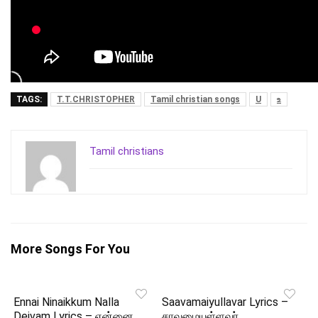
TAGS:
T.T.CHRISTOPHER
Tamil christian songs
U
உ
Tamil christians
More Songs For You
Ennai Ninaikkum Nalla
Saavamaiyullavar Lyrics –
Deivam Lyrics – என்னை
சாவமையுள்ளவர்