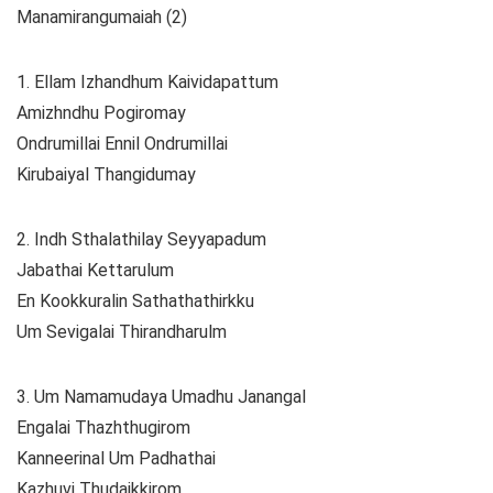
Manamirangumaiah (2)
1. Ellam Izhandhum Kaividapattum
Amizhndhu Pogiromay
Ondrumillai Ennil Ondrumillai
Kirubaiyal Thangidumay
2. Indh Sthalathilay Seyyapadum
Jabathai Kettarulum
En Kookkuralin Sathathathirkku
Um Sevigalai Thirandharulm
3. Um Namamudaya Umadhu Janangal
Engalai Thazhthugirom
Kanneerinal Um Padhathai
Kazhuvi Thudaikkirom