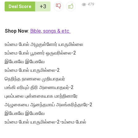
479
+3
Deal Score
Shop Now
:
Bible, songs & etc
உம்மை போல் அழகுள்ளோர் யாருமில்லை
உம்மை போல் பூரணர் ஒருவரில்லை-2
இயேசுவே இயேசுவே
உம்மை போல் யாருமில்லை-2
நெறிந்த நாணலை முறியாதவர்
மங்கி எரியும் திரி அணையாதவர்-2
புலம்பலை புன்னகையாக மாற்றினாரே
அழுகையை ஆனந்தமாய் அலங்கரித்தாரே-2
இயேசுவே இயேசுவே
உம்மை போல் யாருமில்லை-2-உம்மை போல்