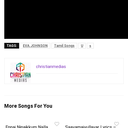
TAGS:
EVA.JOHNSON
Tamil Songs
U
உ
christianmedias
More Songs For You
Ennai Ninaikkum Nalla
Saavamaiyullavar Lyrics –