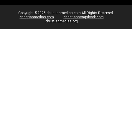
Copyright ©2025 christianmedias.com All Rights Reserved.
christianmedias.com
christiansongsbook.com
christianmedias.org