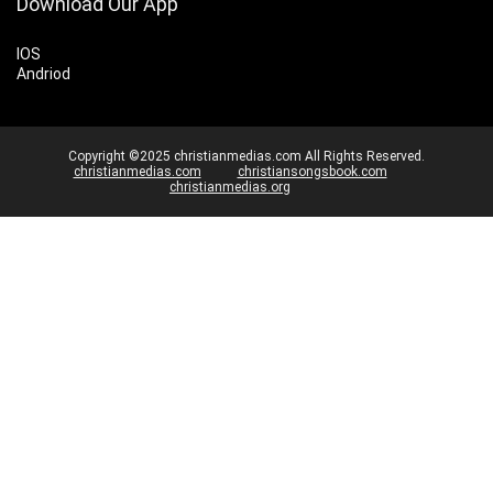
Download Our App
IOS
Andriod
Copyright ©2025 christianmedias.com All Rights Reserved.
christianmedias.com
christiansongsbook.com
christianmedias.org