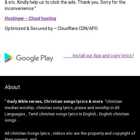
& etc. Kindly help us to click the ads. Thank you. Sorry for the
inconvenience.”
Hostinger – Cloud hosting
Optimized & Secured by – Cloudflare CDN/APO
Install our App and copy lyrics !
About
”
Daily Bible verses, Christian songs lyrics & more
“christian
medias worship, christian song lyrics, praise and worship in All
Languages , Tamil christian songs lyrics in English , English christian
songs .
All christian Songs lyrics , videos etc are the property and copyright of
their owners, and