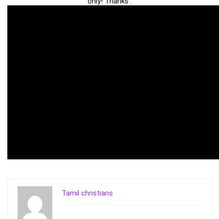
only! Thanks .
Tamil christians