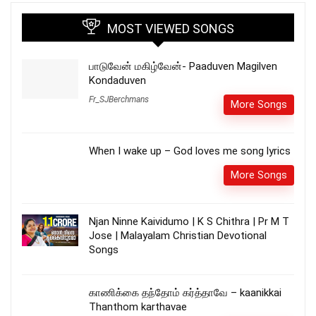
MOST VIEWED SONGS
பாடுவேன் மகிழ்வேன்- Paaduven Magilven
Kondaduven
Fr_SJBerchmans
More Songs
When I wake up – God loves me song lyrics
More Songs
Njan Ninne Kaividumo | K S Chithra | Pr M T
Jose | Malayalam Christian Devotional
Songs
காணிக்கை தந்தோம் கர்த்தாவே – kaanikkai
Thanthom karthavae