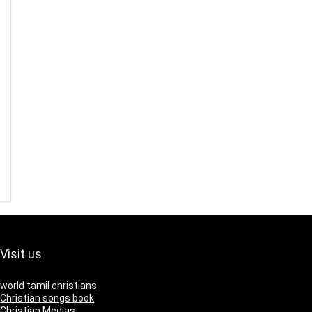
Visit us
world tamil christians
Christian songs book
Christian Medias