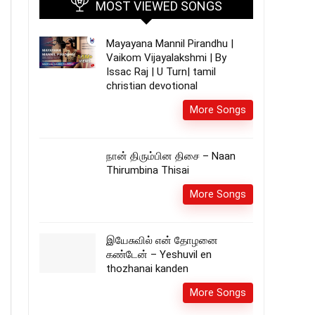
MOST VIEWED SONGS
Mayayana Mannil Pirandhu |
Vaikom Vijayalakshmi | By
Issac Raj | U Turn| tamil
christian devotional
More Songs
நான் திரும்பின திசை – Naan
Thirumbina Thisai
More Songs
இயேசுவில் என் தோழனை
கண்டேன் – Yeshuvil en
thozhanai kanden
More Songs