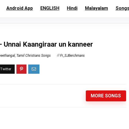
Android App
ENGLISH
Hindi
Malayalam
Song
– Unnai Kaangiraar un kanneer
geethangal
,
Tamil Christians Songs
Fr_SJBerchmans
MORE SONGS