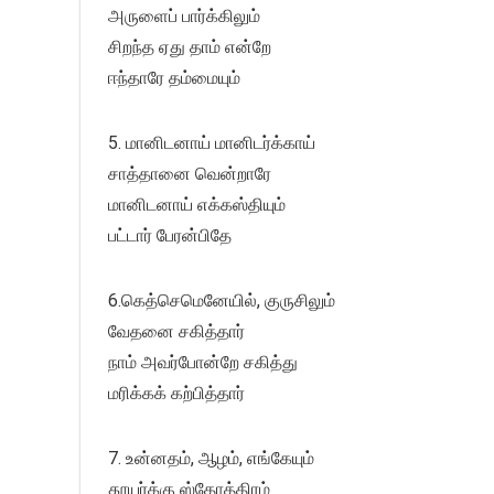
அருளைப் பார்க்கிலும்
சிறந்த ஏது தாம் என்றே
ஈந்தாரே தம்மையும்
5. மானிடனாய் மானிடர்க்காய்
சாத்தானை வென்றாரே
மானிடனாய் எக்கஸ்தியும்
பட்டார் பேரன்பிதே
6.கெத்செமெனேயில், குருசிலும்
வேதனை சகித்தார்
நாம் அவர்போன்றே சகித்து
மரிக்கக் கற்பித்தார்
7. உன்னதம், ஆழம், எங்கேயும்
தூயர்க்கு ஸ்தோத்திரம்