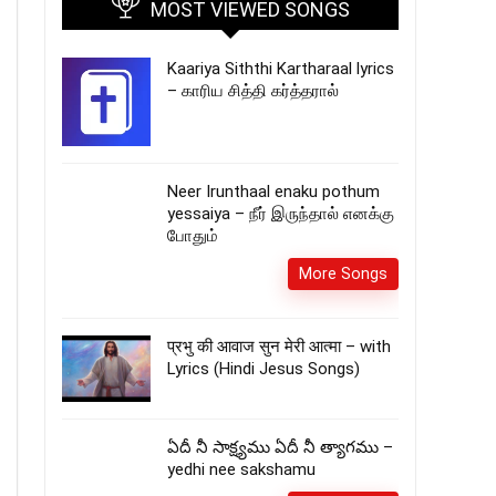
MOST VIEWED SONGS
Kaariya Siththi Kartharaal lyrics
– காரிய சித்தி கர்த்தரால்
Neer Irunthaal enaku pothum
yessaiya – நீர் இருந்தால் எனக்கு
போதும்
More Songs
प्रभु की आवाज सुन मेरी आत्मा – with
Lyrics (Hindi Jesus Songs)
ఏదీ నీ సాక్ష్యము ఏదీ నీ త్యాగము –
yedhi nee sakshamu