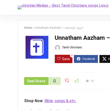
Home
»
Unnatham Aazham – உன்னதம் ஆழம்
Unnatham Aazham –
Tamil christians
0
Save
0
Deal Score
10
Shop Now
:
Bible, songs & etc