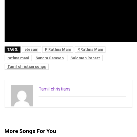
TAGS:
ebi sam
P Rathna Mani
P.Rathna Mani
rathna mani
Sandra Samson
Solomon Robert
Tamil christian songs
Tamil christians
More Songs For You