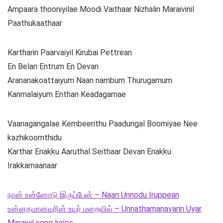
Ampaara thooniyilae Moodi Vaithaar Nizhalin Maraivinil
Paathukaathaar
Kartharin Paarvaiyil Kirubai Pettrean
En Belan Entrum En Devan
Arananakoattaiyum Naan nambum Thurugamum
Kanmalaiyum Enthan Keadagamae
Vaanagangalae Kembeerithu Paadungal Boomiyae Nee
kazhikoornthidu
Karthar Enakku Aaruthal Seithaar Devan Enakku
Irakkamaanaar
நான் உன்னோடு இருப்பேன் – Naan Unnodu Iruppean
உன்னதமானவரின் உயர் மறைவில் – Unnathamanavarin Uyar
Maraivil song lyrics