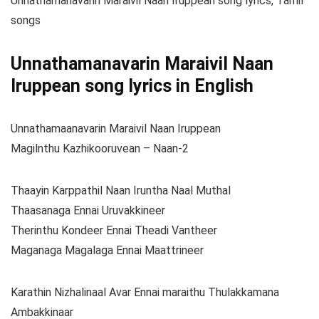
Unnathamanavarin Maraivil Naan Iruppean song lyrics, Tamil
songs
Unnathamanavarin Maraivil Naan
Iruppean song lyrics in English
Unnathamaanavarin Maraivil Naan Iruppean
Magilnthu Kazhikooruvean – Naan-2
Thaayin Karppathil Naan Iruntha Naal Muthal
Thaasanaga Ennai Uruvakkineer
Therinthu Kondeer Ennai Theadi Vantheer
Maganaga Magalaga Ennai Maattrineer
Karathin Nizhalinaal Avar Ennai maraithu Thulakkamana
Ambakkinaar