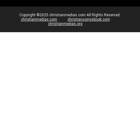
Copyright ©2025 christianmedias.com All Rights Reserved.
christianmedias.com
christiansongsbook.com
christianmedias.org