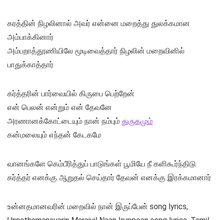
கரத்தின் நிழலினால் அவர் என்னை மறைத்து துலக்கமான
அம்பாக்கினார்
அம்பறாத்தூணியிலே மூடிவைத்தார் நிழலின் மறைவினில்
பாதுக்காத்தார்
கர்த்தரின் பார்வையில் கிருபை பெற்றேன்
என் பெலன் என்றும் என் தேவனே
அரணானக்கோட்டையும் நான் நம்பும்
துருகமும்
கன்மலையும் எந்தன் கேடகமே
வானங்களே கெம்பீரித்துப் பாடுங்கள் பூமியே நீ களிகூர்ந்திடு
கர்த்தர் எனக்கு ஆறுதல் செய்தார் தேவன் எனக்கு இரக்கமானார்
உன்னதமானவரின் மறைவில் நான் இருப்பேன் song lyrics,