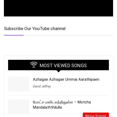
Subscribe Our YouTube channel
MOST VIEWED SONGS
Azhagae Azhagae Ummai Aarathipaen
David Jeffrey
மோட்ச மண்டலத்திலுள்ள – Motcha
Mandalaththilulla
More Songs