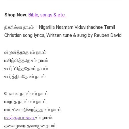
Shop Now
:
Bible, songs & etc
நிகரில்லா நாமம் – Nigarilla Naamam Viduvithadhae Tamil
Christian song lyrics, Written tune & sung by Reuben David
விடுவித்ததே உம் நாமம்
மகிழ்வித்ததே உம் நாமம்
உயிர்ப்பித்ததே உம் நாமம்
உயர்த்தியதே உம் நாமம்
மேலான நாமம் உம் நாமம்
மாறாத நாமம் உம் நாமம்
மாட்சிமை நிறைந்தது உம் நாமம்
மகத்துவமானது
உம் நாமம்
தலைமுறை தலைமுறையாய்