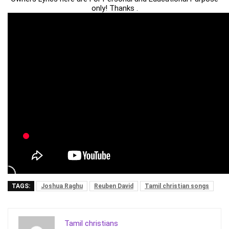
only! Thanks .
TAGS:
Joshua Raghu
Reuben David
Tamil christian songs
Tamil christians