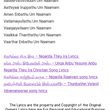
Aaseervathithidum Um Naamam
Aathiyaai Iruppathu Um Naamam
Amen Enbathu Um Naamam
Vallamaiyullathu Um Naamam
Vaanjaiyellaam Um Naamam
Vaalkkai Thanthathu Um Naamam
Vaarthai Enbathu Um Naamam
நிகரில்லா திரு இரா – Nigarilla Thiru Ira Lyrics
உங்க அன்பு இயேசுவின் அன்பு – Unga Anbu Yesuvin Anbu
Nigarilla Thiru Ira Christian Song Lyrics
நிகரில்லா ராஜ்ஜியம் வருக – Nigarilla Raajiyam song lyrics
துன்பத்தின் வேளையில் இன்பமானீரே – Thunbathin Velayil
Inbamaneerae song lyrics
The Lyrics are the property and Copyright of the Original
Owners Lyrics here are For Personal and Educational Purpose