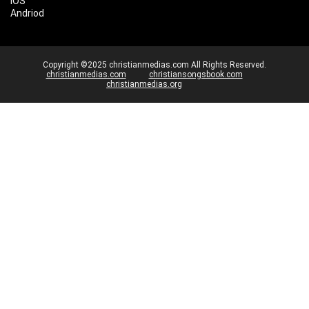
IOS
Andriod
Copyright ©2025 christianmedias.com All Rights Reserved.
christianmedias.com
christiansongsbook.com
christianmedias.org