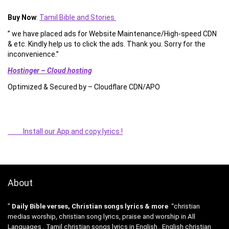
Buy Now
:
Tamil Bible and Stories
” we have placed ads for Website Maintenance/High-speed CDN
& etc. Kindly help us to click the ads. Thank you. Sorry for the
inconvenience.”
Hostinger – Cloud hosting
Optimized & Secured by – Cloudflare CDN/APO
Install our App and copy lyrics !
About
”
Daily Bible verses, Christian songs lyrics & more
“christian
medias worship, christian song lyrics, praise and worship in All
Languages , Tamil christian songs lyrics in English , English christian