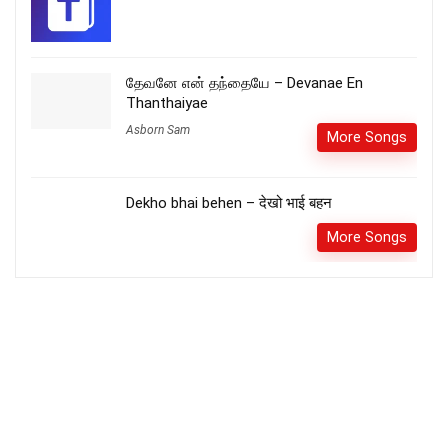
தேவனே என் தந்தையே – Devanae En
Thanthaiyae
Asborn Sam
More Songs
Dekho bhai behen – देखो भाई बहन
More Songs