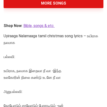
MORE SONGS
Shop Now
:
Bible, songs & etc
Uyiraaga Nalamaaga tamil christmas song lyrics – உயிராக
நலமாக
பல்லவி:
உயிராக, நலமாக இறைவா நீ வா -இந்த
உலகோரின் நிலை கண்டு உடனே நீ வா
அனுபல்லவி:
நோயோடும் சாவோடும் போராடிடும் -உன்