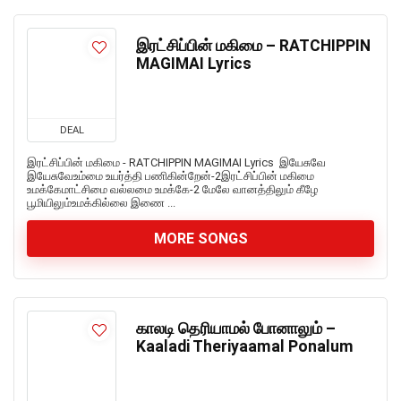
இரட்சிப்பின் மகிமை – RATCHIPPIN
MAGIMAI Lyrics
DEAL
இரட்சிப்பின் மகிமை - RATCHIPPIN MAGIMAI Lyrics இயேசுவே
இயேசுவேஉம்மை உயர்த்தி பணிகின்றேன்-2இரட்சிப்பின் மகிமை
உமக்கேமாட்சிமை வல்லமை உமக்கே-2 மேலே வானத்திலும் கீழே
பூமியிலும்உமக்கில்லை இணை ...
MORE SONGS
காலடி தெரியாமல் போனாலும் –
Kaaladi Theriyaamal Ponalum