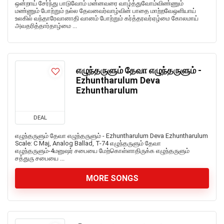
ஒன்றாய் சேர்ந்து பாடுவோம் மன்னவரை வாழ்த்துவோம்விண்ணும்
மண்ணும் போற்றும் நல்ல தேவனவர்வாழ்வின் பாதை மாற்றவேஒளியாய்
உலகில் வந்தாரேவானாதி வானம் போற்றும் கர்த்தரவர்ஏழ்மை கோலமாய்
அவதரித்தார்தாழ்மை ...
எழுந்தருளும் தேவா எழுந்தருளும் -
Ezhuntharulum Deva
Ezhuntharulum
DEAL
எழுந்தருளும் தேவா எழுந்தருளும் - Ezhuntharulum Deva Ezhuntharulum
Scale: C Maj, Analog Ballad, T-74 எழுந்தருளும் தேவா
எழுந்தருளும்-4மனுஷர் சபையை மேற்கொள்ளாதிருக்க எழுந்தருளும்
சத்துரு சபையை ...
MORE SONGS