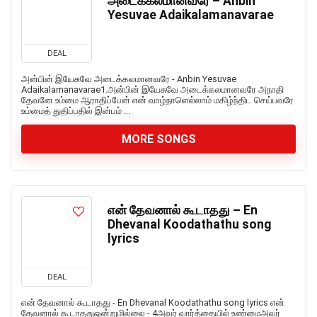
அடைக்கலமானவரே – Anbin
Yesuvae Adaikalamanavarae
DEAL
அன்பின் இயேசுவே அடைக்கலமானவரே - Anbin Yesuvae
Adaikalamanavarae1.அன்பின் இயேசுவே அடைக்கலமானவரே அநாதி
தேவனே உம்மை ஆராதிப்பேன் என் வாழ்நாளெல்லாம் மகிழ்ந்திட செய்பவரே
உம்மைத் துதிப்பதில் இன்பம் ...
MORE SONGS
என் தேவனால் கூடாதது – En
Dhevanal Koodathathu song
lyrics
DEAL
என் தேவனால் கூடாதது - En Dhevanal Koodathathu song lyrics என்
தேவனால் கூடாததுஒன்றுமில்லை - 4அவர் வார்த்தையில் உண்மைஅவர்