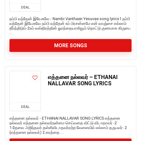
DEAL
நம்பி வந்தேன் இயேசுவே - Nambi Vanthaen Yesuvae song lyrics1.நம்பி
வந்தேன் இயேசுவே நம்பி வந்தேன் உம் பிரசன்னமே என் வாஞ்சை எல்லாம்
தீர்த்திடும்-2உம் வஸ்திரத்தின் ஓரத்தையாகிலும் தொட்டு குணமாக கிருபை
...
MORE SONGS
எத்தனை நல்லவர் – ETHANAI
NALLAVAR SONG LYRICS
DEAL
எத்தனை நல்லவர் - ETHANAI NALLAVAR SONG LYRICS எத்தனை
நல்லவர் எத்தனை நல்லவர்நன்மை செய்வதை விட்டு விடாதாவர் -2
1.தேவை அறிந்தவர் தள்ளிவிடாதவர்ஏற்ற வேளையில் எல்லாம் தருபவர்- 2
(எத்தனை நல்லவர்) 2.கரத்தை ...