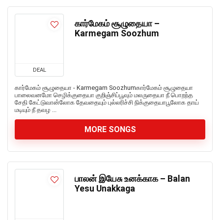
கார்மேகம் சூழுதையா –
Karmegam Soozhum
DEAL
கார்மேகம் சூழுதையா - Karmegam Soozhumகார்மேகம் சூழுதையா
பாலைவனமோ செழிக்குதையா குறிஞ்சிப்பூவும் மலருதையா நீ பொறந்த
சேதி கேட்டுவான்லோக தேவதையும் புல்லரிச்சி நிக்குதையாபூலோக தாய்
மடியும் நீ தவழ ...
MORE SONGS
பாலன் இயேசு உனக்காக – Balan
Yesu Unakkaga