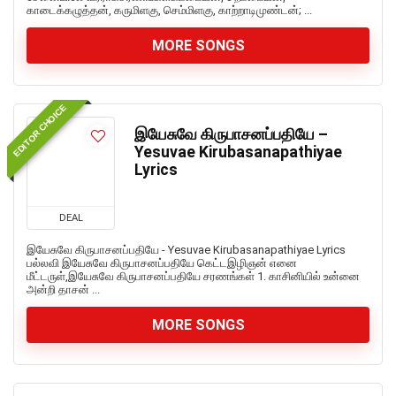
காடைக்கழுத்தன், கருமிளகு, செம்மிளகு, காற்றாடிமுண்டன்; ...
MORE SONGS
EDITOR CHOICE
இயேசுவே கிருபாசனப்பதியே –
Yesuvae Kirubasanapathiyae
Lyrics
DEAL
இயேசுவே கிருபாசனப்பதியே - Yesuvae Kirubasanapathiyae Lyrics
பல்லவி இயேசுவே கிருபாசனப்பதியே கெட்டஇழிஞன் எனை
மீட்டருள்,இயேசுவே கிருபாசனப்பதியே சரணங்கள் 1. காசினியில் உன்னை
அன்றி தாசன் ...
MORE SONGS