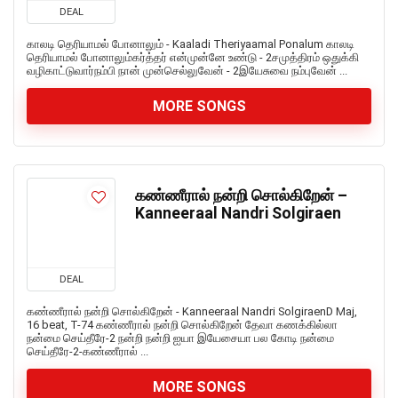
DEAL
காலடி தெரியாமல் போனாலும் - Kaaladi Theriyaamal Ponalum காலடி
தெரியாமல் போனாலும்கர்த்தர் என்முன்னே உண்டு - 2சமுத்திரம் ஒதுக்கி
வழிகாட்டுவார்நம்பி நான் முன்செல்லுவேன் - 2இயேசுவை நம்புவேன் ...
MORE SONGS
கண்ணீரால் நன்றி சொல்கிறேன் –
Kanneeraal Nandri Solgiraen
DEAL
கண்ணீரால் நன்றி சொல்கிறேன் - Kanneeraal Nandri SolgiraenD Maj,
16 beat, T-74 கண்ணீரால் நன்றி சொல்கிறேன் தேவா கணக்கில்லா
நன்மை செய்தீரே-2 நன்றி நன்றி ஐயா இயேசையா பல கோடி நன்மை
செய்தீரே-2-கண்ணீரால் ...
MORE SONGS