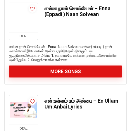
என்ன நான் சொல்வேன் – Enna
(Eppadi ) Naan Solvean
DEAL
என்ன நான் சொல்வேன் - Enna Naan Solvean என்ன( எப்படி ) நான்
சொல்வேன்இயேசுவின் அன்பைருசித்தேன் தினமும் பல
சூழ்நிலையில்மாறாத அன்பு 1. தள்ளாமலே என்னை தள்ளாமலேதாங்கின
அன்பிதுவே 2. வெறுக்காமலே என்னை ...
MORE SONGS
என் உள்ளம் உம் அன்பை – En Ullam
Um Anbai Lyrics
DEAL