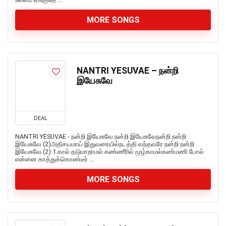
MORE SONGS
NANTRI YESUVAE – நன்றி
இயேசுவே
DEAL
NANTRI YESUVAE - நன்றி இயேசுவே நன்றி இயேசுவேநன்றி நன்றி
இயேசுவே (2)அதிசயமாய் இதுவரையில்நடத்தி வந்தவரே நன்றி நன்றி
இயேசுவே (2) 1.கால் தடுமாறாமல் கண்ணீரில் மூழ்காமல்கண்மணி போல்
என்னை காத்துக்கொண்டீர் ...
MORE SONGS