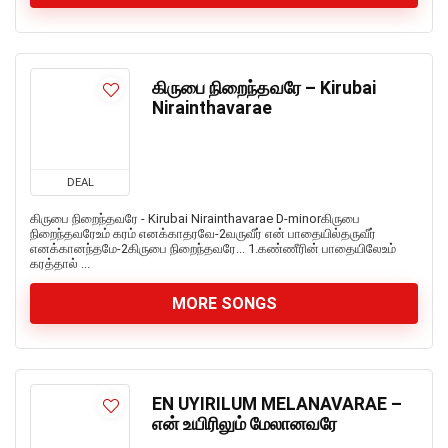
கிருபை நிறைந்தவரே – Kirubai
Nirainthavarae
DEAL
கிருபை நிறைந்தவரே - Kirubai Nirainthavarae D-minorகிருபை
நிறைந்தவரேஉம் கரம் எனக்காதரவே-2வருவீர் என் பாதையில்தருவீர்
எனக்கானந்தமே-2கிருபை நிறைந்தவரே... 1.கண்ணீரின் பாதையிலேஉம்
கரத்தால் ...
MORE SONGS
EN UYIRILUM MELANAVARAE –
என் உயிரிலும் மேலானவரே