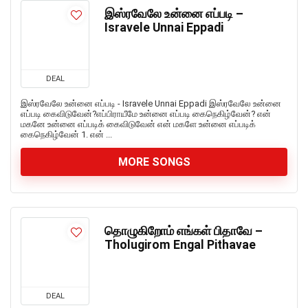
இஸ்ரவேலே உன்னை எப்படி –
Isravele Unnai Eppadi
DEAL
இஸ்ரவேலே உன்னை எப்படி - Isravele Unnai Eppadi இஸ்ரவேலே உன்னை
எப்படி கைவிடுவேன்?எப்பிராயீமே உன்னை எப்படி கைநெகிழ்வேன்? என்
மகனே உன்னை எப்படிக் கைவிடுவேன் என் மகளே உன்னை எப்படிக்
கைநெகிழ்வேன் 1. என் ...
MORE SONGS
தொழுகிறோம் எங்கள் பிதாவே –
Tholugirom Engal Pithavae
DEAL