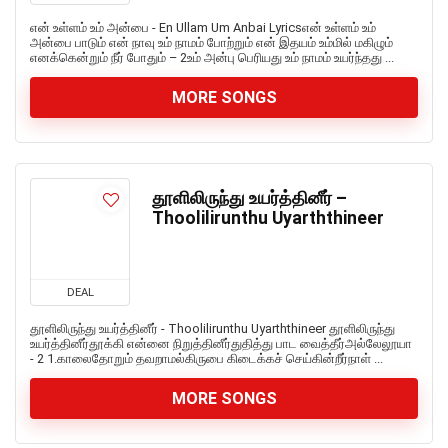
என் உள்ளம் உம் அன்பை - En Ullam Um Anbai Lyricsஎன் உள்ளம் உம்
அன்பை பாடும் என் நாவு உம் நாமம் போற்றும் என் இதயம் உம்மில் மகிழும்
எனக்கென்றும் நீர் போதும் – 2உம் அன்பு பெரியது உம் நாமம் உயர்ந்தது ...
MORE SONGS
தூளிலிருந்து உயர்த்தினீர் –
Thoolilirunthu Uyarththineer
DEAL
தூளிலிருந்து உயர்த்தினீர் - Thoolilirunthu Uyarththineer தூளிலிருந்து
உயர்த்தினீர்தூக்கி என்னை நிறுத்தினீர்துதித்து பாட வைத்தீர்அல்லேலூயா
- 2 1.காலைதோறும் தவறாமல்கிருபை கிடைக்கச் செய்கின்றீர்நாள் ...
MORE SONGS