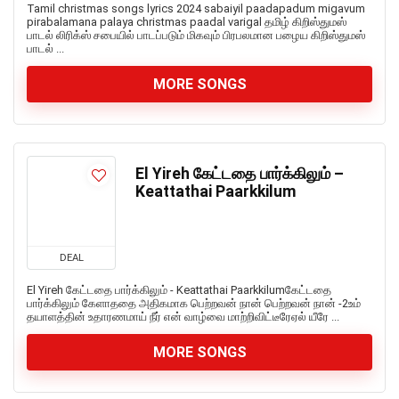
Tamil christmas songs lyrics 2024 sabaiyil paadapadum migavum
pirabalamana palaya christmas paadal varigal தமிழ் கிறிஸ்துமஸ்
பாடல் லிரிக்ஸ் சபையில் பாடப்படும் மிகவும் பிரபலமான பழைய கிறிஸ்துமஸ்
பாடல் ...
MORE SONGS
El Yireh கேட்டதை பார்க்கிலும் –
Keattathai Paarkkilum
DEAL
El Yireh கேட்டதை பார்க்கிலும் - Keattathai Paarkkilumகேட்டதை
பார்க்கிலும் கேளாததை அதிகமாக பெற்றவன் நான் பெற்றவன் நான் -2உம்
தயாளத்தின் உதாரணமாய் நீர் என் வாழ்வை மாற்றிவிட்டீரேஏல் யீரே ...
MORE SONGS