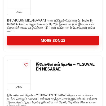
DEAL
EN UYIRILUM MELANAVARAE - என் உயிரிலும் மேலானவரே Scale: D-
minor 4/4என் உயிரிலும் மேலானவரே-2நீர் இல்லாமல் நான் இல்லை-2உம்
நினைவில்லாமல் வாழ்வில்லை-(2) 1.என் உயிரே என் இயேசுவேஎன் உறவே
என் ...
MORE SONGS
இயேசுவே என் நேசரே – YESUVAE
EN NESARAE
DEAL
இயேசுவே என் நேசரே - YESUVAE EN NESARAE கிருபையாய் என்னை
நடத்தி செல்லும் தயாவாய் என்னை காத்துக் கொள்ளும்அன்பாய் என்னை
அணைக்கும் ஆத்ம நேசரே இயேசுவே என் நேசரே தோளின் மீதே சாயஎன்
உள்ளம் ஏங்குதே ...