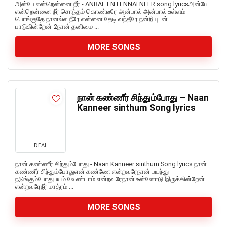
அன்பே என்றென்னை நீர் - ANBAE ENTENNAI NEER song lyricsஅன்பே
என்றென்னை நீர் சொந்தம் கொண்டீரே அன்பால் அன்பால் உள்ளம்
பொங்குதே நானல்ல நீரே என்னை தேடி வந்தீரே நன்றியுடன்
பாடுகின்றேன்-2நான் தனிமை ...
MORE SONGS
நான் கண்ணீர் சிந்தும்போது – Naan
Kanneer sinthum Song lyrics
DEAL
நான் கண்ணீர் சிந்தும்போது - Naan Kanneer sinthum Song lyrics நான்
கண்ணீர் சிந்தும்போதுஎன் கண்ணே என்றவரேநான் பயந்து
நடுங்கும்போதுபயம் வேண்டாம் என்றவரேநான் உன்னோடு இருக்கின்றேன்
என்றவரேநீர் மாத்ரம் ...
MORE SONGS