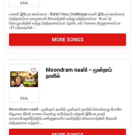
DEAL
பாலன் இயேசு உனக்காக - Balan Yesu Unakkagaபாலன் இயேசு உனக்காக
பிறந்தாரம்மா ஏழைமைக் கோலத்தில் வந்து உதித்தாரம்மா -4 மாட்டு
தொழுவத்தில் வந்து பிறந்தாரைய்யா ஆண்டவர் அகவை திருநாளைய்யா
-21.மந்தையின் ...
MORE SONGS
Moondram naalil – மூன்றாம்
நாளில்
DEAL
Moondram naalil - மூன்றாம் நாளில் மூன்றாம் நாளில் சொன்னது போலே
சிலுவை நீங்கி சாவை வென்று உயிர்த்தார் எந்தன் இயேசு நாதர்
வானகமேஒளிர்ந்திடு மண்ணுலகமே மலர்ந்திடு விசுவாசத்தின் தேவன்
வித்தகராக வந்தார் ...
MORE SONGS