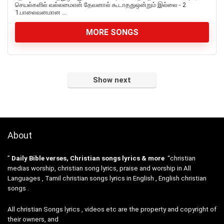
செயல்களில் வல்லமைஎன் தேவனால் கூடாததுஒன்றும் இல்லை - 2
1.பாலைவனமான ...
MORE SONGS
Show next
About
”
Daily Bible verses, Christian songs lyrics & more
“christian
medias worship, christian song lyrics, praise and worship in All
Languages , Tamil christian songs lyrics in English , English christian
songs .
All christian Songs lyrics , videos etc are the property and copyright of
their owners, and