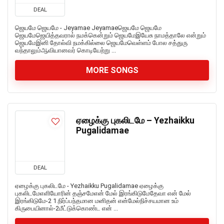
DEAL
ஜெயமே ஜெயமே - Jeyamae Jeyamaeஜெயமே ஜெயமே
ஜெயமேஜெயித்தவரால் நமக்கென்றும் ஜெயமேஇயேசு நாமத்தாலே என்றும்
ஜெயமேஇனி தோல்வி நமக்கில்லை ஜெயமேவெள்ளம் போல சத்துரு
வந்தாலும்ஆவியானவர் கொடியேற்று ...
MORE SONGS
ஏழைக்கு புகலிடமே – Yezhaikku
Pugalidamae
DEAL
ஏழைக்கு புகலிடமே - Yezhaikku Pugalidamae ஏழைக்கு
புகலிடமேஎளியோரின் தஞ்சமேஎன் மேல் இரங்கிடுமேதேவா என் மேல்
இரங்கிடுமே-2 1.நிர்ப்பந்தமான மனிதன் என்மேல்நிச்சயமான உம்
கிருபையினால்-2மீட்டுக்கொண்ட என் ...