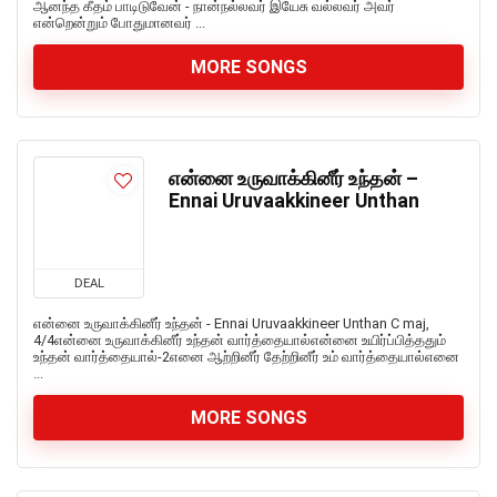
ஆனந்த கீதம் பாடிடுவேன் - நான்நல்லவர் இயேசு வல்லவர் அவர்
என்றென்றும் போதுமானவர் ...
MORE SONGS
என்னை உருவாக்கினீர் உந்தன் –
Ennai Uruvaakkineer Unthan
DEAL
என்னை உருவாக்கினீர் உந்தன் - Ennai Uruvaakkineer Unthan C maj,
4/4என்னை உருவாக்கினீர் உந்தன் வார்த்தையால்என்னை உயிர்ப்பித்ததும்
உந்தன் வார்த்தையால்-2எனை ஆற்றினீர் தேற்றினீர் உம் வார்த்தையால்எனை
...
MORE SONGS