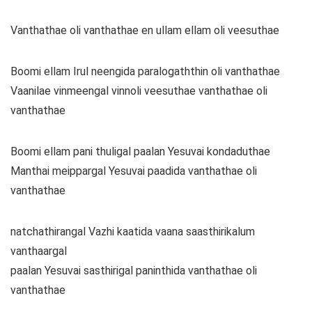
Vanthathae oli vanthathae en ullam ellam oli veesuthae
Boomi ellam Irul neengida paralogaththin oli vanthathae
Vaanilae vinmeengal vinnoli veesuthae vanthathae oli
vanthathae
Boomi ellam pani thuligal paalan Yesuvai kondaduthae
Manthai meippargal Yesuvai paadida vanthathae oli
vanthathae
natchathirangal Vazhi kaatida vaana saasthirikalum
vanthaargal
paalan Yesuvai sasthirigal paninthida vanthathae oli
vanthathae