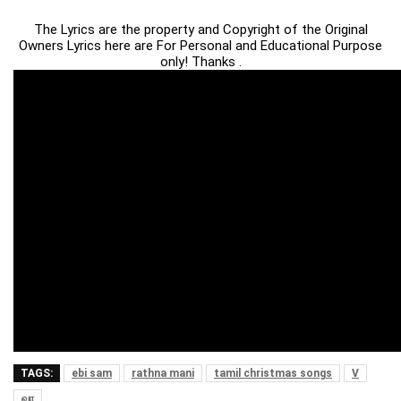
The Lyrics are the property and Copyright of the Original
Owners Lyrics here are For Personal and Educational Purpose
only! Thanks .
TAGS:
ebi sam
rathna mani
tamil christmas songs
V
வா