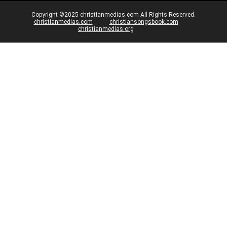
Copyright ©2025 christianmedias.com All Rights Reserved.
christianmedias.com
christiansongsbook.com
christianmedias.org