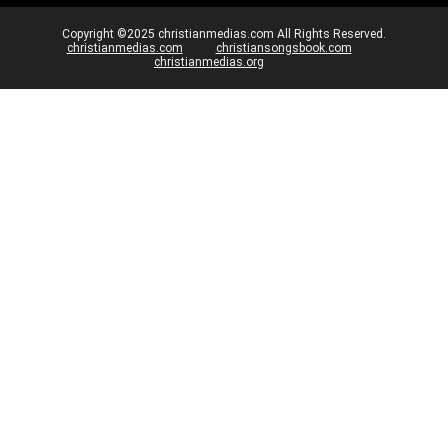
Copyright ©2025 christianmedias.com All Rights Reserved.
christianmedias.com
christiansongsbook.com
christianmedias.org