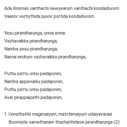
Ada Krismas vanthachi newyearum vanthachi kondaduvom
Vaanor vazhythida puvor portida kondaduvom
Yesu pirandharunga, unnai ennai
Vazhavaikka pirandharunga,
Namba yesu pirandharunga,
Namai endrum vazhavaikka pirandharunga,
Puthu pattu onnu padaporen,
Namba appavukku padaporen,
Puthu pattu onnu padaporen,
Avar pirappaipathi padaporen,
Unnathathil magimaiyum, matchimaiyum udaiyavaraai
Boomiyile samathanam thazhaithidave pirandharunga-(2)