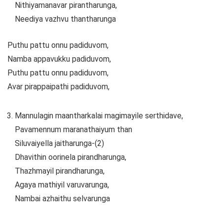
Nithiyamanavar pirantharunga,
Neediya vazhvu thantharunga
Puthu pattu onnu padiduvom,
Namba appavukku padiduvom,
Puthu pattu onnu padiduvom,
Avar pirappaipathi padiduvom,
Mannulagin maantharkalai magimayile serthidave,
Pavamennum maranathaiyum than
Siluvaiyella jaitharunga-(2)
Dhavithin oorinela pirandharunga,
Thazhmayil pirandharunga,
Agaya mathiyil varuvarunga,
Nambai azhaithu selvarunga