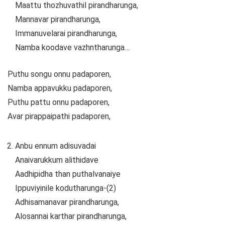
Maattu thozhuvathil pirandharunga,
Mannavar pirandharunga,
Immanuvelarai pirandharunga,
Namba koodave vazhntharunga…
Puthu songu onnu padaporen,
Namba appavukku padaporen,
Puthu pattu onnu padaporen,
Avar pirappaipathi padaporen,
Anbu ennum adisuvadai
Anaivarukkum alithidave
Aadhipidha than puthalvanaiye
Ippuviyinile kodutharunga-(2)
Adhisamanavar pirandharunga,
Alosannai karthar pirandharunga,