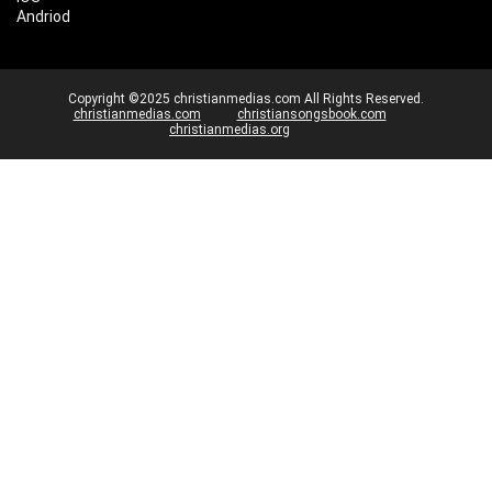
Andriod
Copyright ©2025 christianmedias.com All Rights Reserved.
christianmedias.com
christiansongsbook.com
christianmedias.org