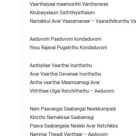
Vaarthaiyaai maamsathil Vanthavarae
Kirubaiyalaum Saththiyathalum
Namakkul Avar Vaasamanaar – Vaanathilirunthu V
Aaduvom Paaduvom kondaduvom
Yesu Rajavai Pugalnthu Kondaduvom
Aathiyilae Vaarthai Irunthathu
Avar Vaarthai Devanaai Irunthathu
Antha vaarthai Maamsamagi Avar
Viththaai Ulgai Ratchithathu – Aaduvom
Nam Paavangal Saabangal Neekkumpadi
Kiristhu Namakkaai Saabamagi
Paava Saabangalai Neekki Avar Ratchikka
Nammai Theadi Vanthaar – Aaduvom