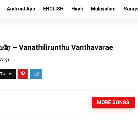
Android App
ENGLISH
Hindi
Malayalam
Song
வரே – Vanathilirunthu Vanthavarae
 Songs
MORE SONGS