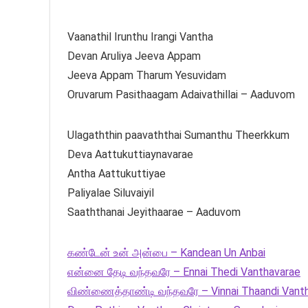
Vaanathil Irunthu Irangi Vantha
Devan Aruliya Jeeva Appam
Jeeva Appam Tharum Yesuvidam
Oruvarum Pasithaagam Adaivathillai – Aaduvom
Ulagaththin paavaththai Sumanthu Theerkkum
Deva Aattukuttiaynavarae
Antha Aattukuttiyae
Paliyalae Siluvaiyil
Saaththanai Jeyithaarae – Aaduvom
கண்டேன் உன் அன்பை – Kandean Un Anbai
என்னை தேடி வந்தவரே – Ennai Thedi Vanthavarae
விண்ணைத்தாண்டி வந்தவரே – Vinnai Thaandi Vant