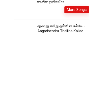
மனமே துதிகளில்
More Songs
ஆகாது என்று தள்ளின கல்லே -
Aagadhendru Thallina Kallae