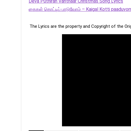
Deva Puthiran Vanthaar Christmas Song Lyrics
கைகள் கொட்டிப் பாடுவோம் – Kaigal Kotti paaduvo
The Lyrics are the property and Copyright of the Or