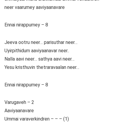
neer vaarumey aaviyaanavare
Ennai nirappumey – 8
Jeeva ootru neer… parisuthar neer…
Uyirpithidum aaviyaanavar neer..
Nalla aavi neer… sathya aavi neer…
Yesu kristhuvin thetraravaalan neer…
Ennai nirappumey – 8
Varugaveh – 2
Aaviyaanavare
Ummai varaverkindren – – – (1)