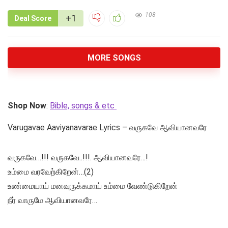
108
+1
Deal Score
MORE SONGS
Shop Now
:
Bible, songs & etc
Varugavae Aaviyanavarae Lyrics – வருகவே ஆவியானவரே
வருகவே…!!! வருகவே..!!!. ஆவியானவரே…!
உம்மை வரவேற்கிறேன்…(2)
உண்மையாய் மனவுருக்கமாய் உம்மை வேண்டுகிறேன்
நீர் வாருமே ஆவியானவரே…