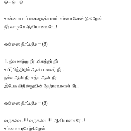
ஓ… ஓ… ஓ
உண்மையாய் மனவுருக்கமாய் உம்மை வேண்டுகிறேன்
நீர் வாருமே ஆவியானவரே…!
என்னை நிரப்புமே – (8)
1. ஜீவ ஊற்று நீர் பரிசுத்தர் நீர்
உயிர்பித்திடும் ஆவியானவர் நீர்…
நல்ல ஆவி நீர் சத்ய ஆவி நீர்
இயேசு கிறிஸ்துவின் தேற்றரவாளன் நீர்…
என்னை நிரப்புமே – (8)
வருகவே…!!! வருகவே..!!!. ஆவியானவரே…!
உம்மை வரவேற்கிறேன்…