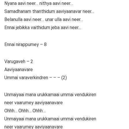
Nyana aavi neer… nithya aavi neer…
Samadhanam thanthidum aaviyaanavar neer…
Belanulla aavi neer… unar ulla aavi neer…
Ennai jebikka vaithidum jeba aavi neer…
Ennai nirappumey – 8
Varugaveh – 2
Aaviyaanavare
Ummai varaverkindren – – – (2)
Unmaiyaai mana urukkamaai ummai vendukiren
neer vaarumey aaviyaanavare
Ohhh… Ohhh… Ohhh…
Unmaiyaai mana urukkamaai ummai vendukiren
neer vaarumey aaviyaanavare