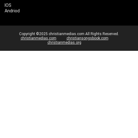
IOS
Andriod
Copyright ©2025 christianmedias.com All Rights Reserved.
christianmedias.com
christiansongsbook.com
christianmedias.org