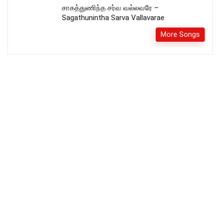
சாகத்துணிந்த சர்வ வல்லவரே –
Sagathunintha Sarva Vallavarae
More Songs