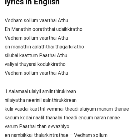
lyrics in English
Vedham sollum vaarthai Athu
En Manathin ooraththai udaikkiratho
Vedham sollum vaarthai Athu
en manathin aalaththai thagarkiratho
silubai kaattum Paathai Athu
valiyai thuyarai kodukkiratho
Vedham sollum vaarthai Athu
1.Aalamaai ulaiyil amilnthirukirean
nilaiyatha neerinil aalnthirukkirean
kulir vaadai kaattril vemmai theadi alaiyum manam thanae
kadum kodai naalil thanalai theadi engum naran nanae
varum Paathai than evvazhiyo
en nambikkai thalarkintrathae – Vedham sollum