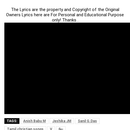
The Lyrics are the property and Copyright of the Original
Owners Lyrics here are For Personal and Educational Purpose
only! Thanks .
TAGS:
Anish Babu M
Jeshika JM
Sanil G.Das
Tamil christian songs
V
வே