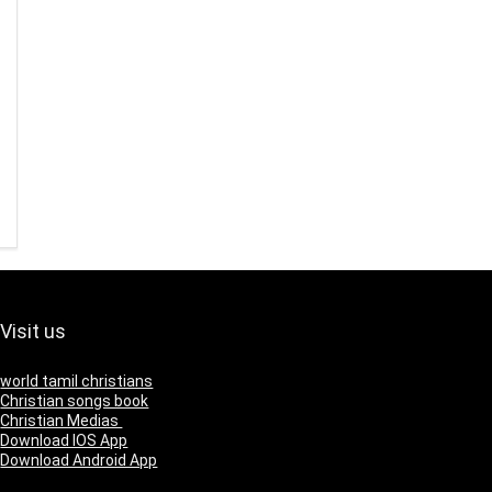
Visit us
world tamil christians
Christian songs book
Christian Medias
Download IOS App
Download Android App