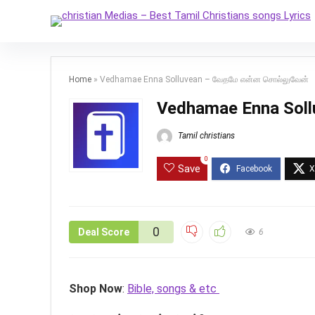
Home
»
Vedhamae Enna Solluvean – வேதமே என்ன சொல்லுவேன்
Vedhamae Enna Sol
Tamil christians
0
Save
0
Deal Score
6
Shop Now
:
Bible, songs & etc