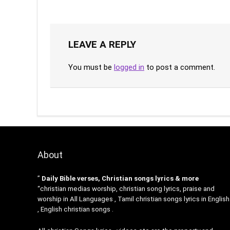
LEAVE A REPLY
You must be
logged in
to post a comment.
About
”
Daily Bible verses, Christian songs lyrics & more
“christian medias worship, christian song lyrics, praise and
worship in All Languages , Tamil christian songs lyrics in English
, English christian songs .