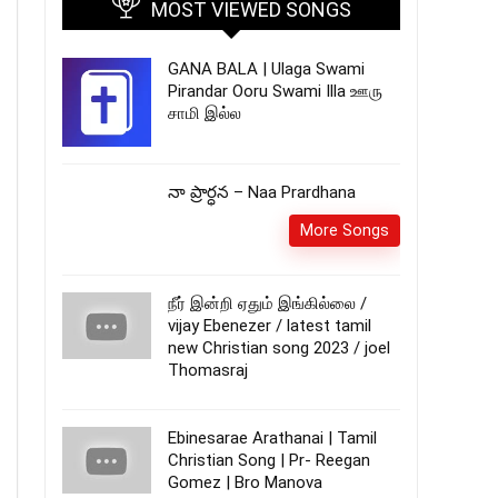
MOST VIEWED SONGS
GANA BALA | Ulaga Swami
Pirandar Ooru Swami Illa ஊரு
சாமி இல்ல
నా ప్రార్ధన – Naa Prardhana
More Songs
நீர் இன்றி ஏதும் இங்கில்லை /
vijay Ebenezer / latest tamil
new Christian song 2023 / joel
Thomasraj
Ebinesarae Arathanai | Tamil
Christian Song | Pr- Reegan
Gomez | Bro Manova