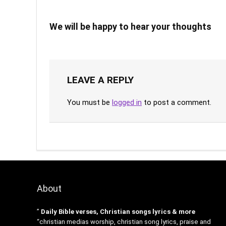
We will be happy to hear your thoughts
LEAVE A REPLY
You must be
logged in
to post a comment.
About
”
Daily Bible verses, Christian songs lyrics & more
“christian medias worship, christian song lyrics, praise and