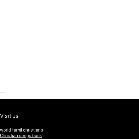
Visit us
world tamil christians
Christian songs book