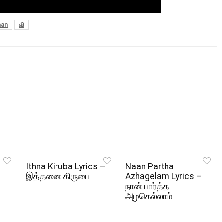
han
வி
Ithna Kiruba Lyrics –
Naan Partha
இத்தனை கிருபை
Azhagelam Lyrics –
நான் பார்த்த
அழகெல்லாம்