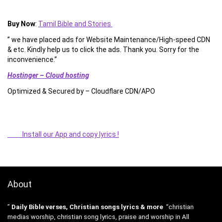
Buy Now
:
Tamil Bible and Stories
” we have placed ads for Website Maintenance/High-speed CDN
& etc. Kindly help us to click the ads. Thank you. Sorry for the
inconvenience.”
Hostinger – Cloud hosting
Optimized & Secured by – Cloudflare CDN/APO
Install our App and copy lyrics !
About
”
Daily Bible verses, Christian songs lyrics & more
“christian
medias worship, christian song lyrics, praise and worship in All