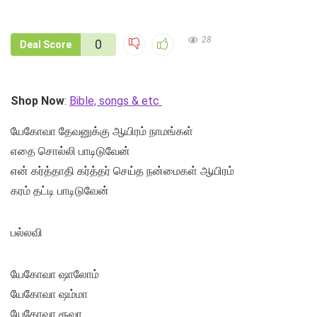
28
0
Deal Score
Shop Now
:
Bible, songs & etc
யேகோவா தேவனுக்கு ஆயிரம் நாமங்கள்
எதை சொல்லி பாடிடுவேன்
என் கர்த்தாதி கர்த்தர் செய்த நன்மைகள் ஆயிரம்
கரம் தட்டி பாடிடுவேன்
பல்லவி
யேகோவா ஷாலோம்
யேகோவா ஷம்மா
யேகோவா ரூவா