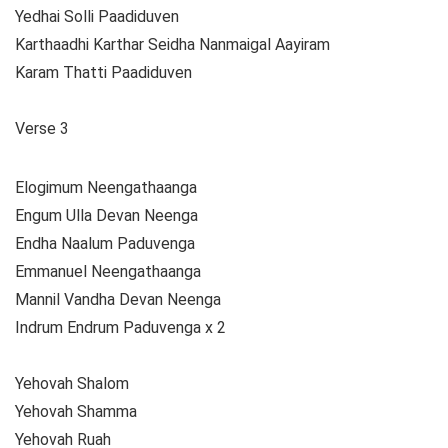
Yedhai Solli Paadiduven
Karthaadhi Karthar Seidha Nanmaigal Aayiram
Karam Thatti Paadiduven
Verse 3
Elogimum Neengathaanga
Engum Ulla Devan Neenga
Endha Naalum Paduvenga
Emmanuel Neengathaanga
Mannil Vandha Devan Neenga
Indrum Endrum Paduvenga x 2
Yehovah Shalom
Yehovah Shamma
Yehovah Ruah