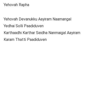
Yehovah Rapha
Yehovah Devanukku Aayiram Naamangal
Yedhai Solli Paadiduven
Karthaadhi Karthar Seidha Nanmaigal Aayiram
Karam Thatti Paadiduven