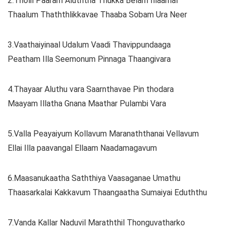
2.Tholil Paaram Aluththa Thukka Belam Illaamal
Thaalum Thaththlikkavae Thaaba Sobam Ura Neer
3.Vaathaiyinaal Udalum Vaadi Thavippundaaga
Peatham Illa Seemonum Pinnaga Thaangivara
4.Thayaar Aluthu vara Saarnthavae Pin thodara
Maayam Illatha Gnana Maathar Pulambi Vara
5.Valla Peayaiyum Kollavum Maranaththanai Vellavum
Ellai Illa paavangal Ellaam Naadamagavum
6.Maasanukaatha Saththiya Vaasaganae Umathu
Thaasarkalai Kakkavum Thaangaatha Sumaiyai Eduththu
7.Vanda Kallar Naduvil Maraththil Thonguvatharko