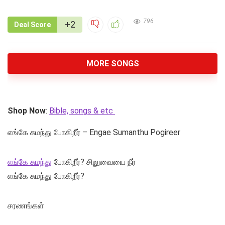
796
+2
Deal Score
MORE SONGS
Shop Now
:
Bible, songs & etc
எங்கே சுமந்து போகிறீர் – Engae Sumanthu Pogireer
எங்கே சுமந்து
போகிறீர்? சிலுவையை நீர்
எங்கே சுமந்து போகிறீர்?
சரணங்கள்