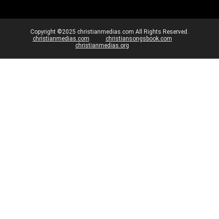
Copyright ©2025 christianmedias.com All Rights Reserved.
christianmedias.com
christiansongsbook.com
christianmedias.org