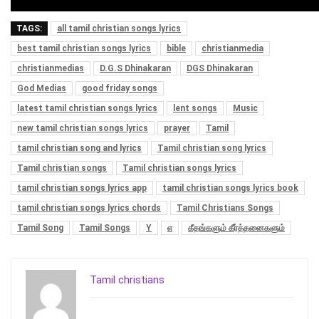
TAGS:
all tamil christian songs lyrics
best tamil christian songs lyrics
bible
christianmedia
christianmedias
D.G.S Dhinakaran
DGS Dhinakaran
God Medias
good friday songs
latest tamil christian songs lyrics
lent songs
Music
new tamil christian songs lyrics
prayer
Tamil
tamil christian song and lyrics
Tamil christian song lyrics
Tamil christian songs
Tamil christian songs lyrics
tamil christian songs lyrics app
tamil christian songs lyrics book
tamil christian songs lyrics chords
Tamil Christians Songs
Tamil Song
Tamil Songs
Y
எ
கீதங்களும் கீர்த்தனைகளும்
Tamil christians