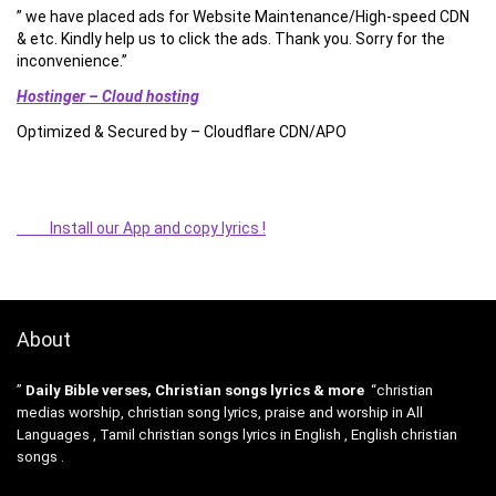
” we have placed ads for Website Maintenance/High-speed CDN
& etc. Kindly help us to click the ads. Thank you. Sorry for the
inconvenience.”
Hostinger – Cloud hosting
Optimized & Secured by – Cloudflare CDN/APO
Install our App and copy lyrics !
About
”
Daily Bible verses, Christian songs lyrics & more
“christian
medias worship, christian song lyrics, praise and worship in All
Languages , Tamil christian songs lyrics in English , English christian
songs .