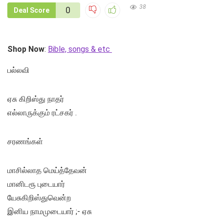
38
0
Deal Score
Shop Now
:
Bible, songs & etc
பல்லவி
ஏசு கிறிஸ்து நாதர்
எல்லாருக்கும் ரட்சகர் .
சரணங்கள்
மாசில்லாத மெய்த்தேவன்
மானிடரூ புடையார்
யேசுகிறிஸ்துவென்ற
இனிய நாமமுடையார் ;- ஏசு