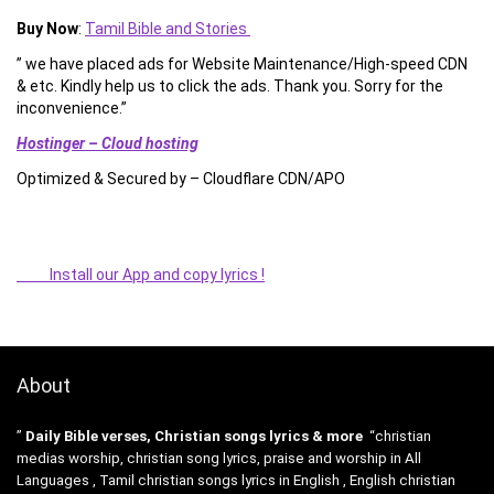
Buy Now
:
Tamil Bible and Stories
” we have placed ads for Website Maintenance/High-speed CDN
& etc. Kindly help us to click the ads. Thank you. Sorry for the
inconvenience.”
Hostinger – Cloud hosting
Optimized & Secured by – Cloudflare CDN/APO
Install our App and copy lyrics !
About
”
Daily Bible verses, Christian songs lyrics & more
“christian
medias worship, christian song lyrics, praise and worship in All
Languages , Tamil christian songs lyrics in English , English christian