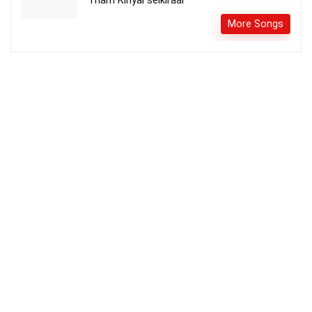
Tham Kiriyai seikiraar
More Songs