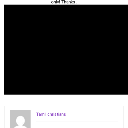
only! Thanks .
Tamil christians