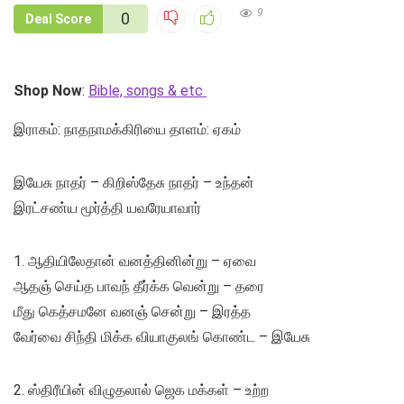
9
0
Deal Score
Shop Now
:
Bible, songs & etc
இராகம்: நாதநாமக்கிரியை தாளம்: ஏகம்
இயேசு நாதர் – கிறிஸ்தேசு நாதர் – உந்தன்
இரட்சண்ய மூர்த்தி யவரேயாவார்
1. ஆதியிலேதான் வனத்தினின்று – ஏவை
ஆதஞ் செய்த பாவந் தீர்க்க வென்று – தரை
மீது கெத்சமனே வனஞ் சென்று – இரத்த
வேர்வை சிந்தி மிக்க வியாகுலங் கொண்ட – இயேசு
2. ஸ்திரீயின் விழுதலால் ஜெக மக்கள் – உற்ற