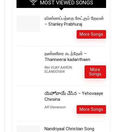
MOST VIEWED SONGS
விண்ணப்பத்தை கேட்கும் தேவன்
– Stanley Prabhuraj
More Songs
தண்ணீரை கடந்தேன் –
Thanneerai kadanthaen
Rev.VIJAY AARON
More
ELANGOVAN
Songs
యెహోవాయే చేసిన – Yehovaaye
Chesina
AR Stevenson
More Songs
Nandriyaal Christian Song