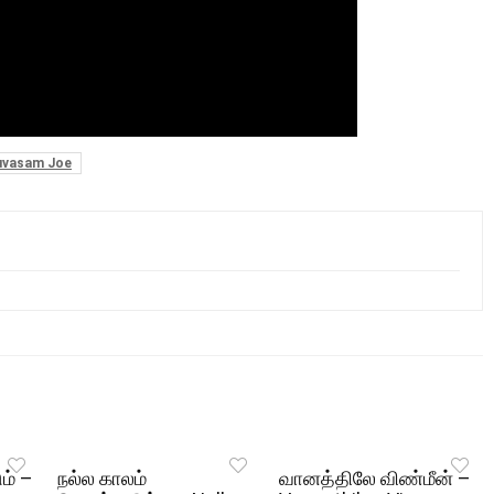
uvasam Joe
ும் –
நல்ல காலம்
வானத்திலே விண்மீன் –