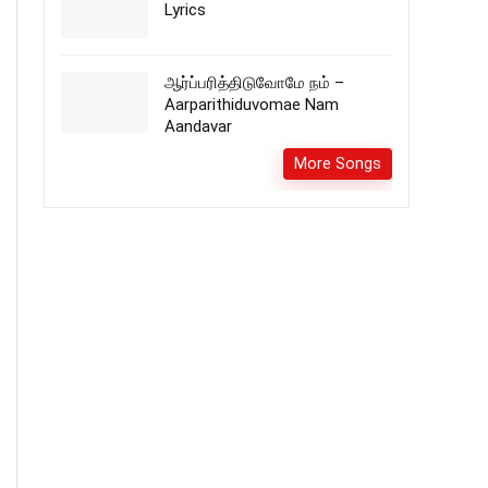
Lyrics
ஆர்ப்பரித்திடுவோமே நம் –
Aarparithiduvomae Nam
Aandavar
More Songs