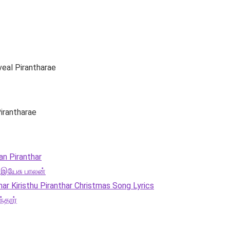
eal Pirantharae
Pirantharae
lan Piranthar
ர் இயேசு பாலன்
anthar Kiristhu Piranthar Christmas Song Lyrics
ந்தார்