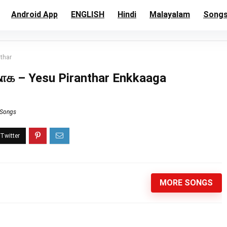
Android App
ENGLISH
Hindi
Malayalam
Song
nthar
்காக – Yesu Piranthar Enkkaaga
 Songs
MORE SONGS