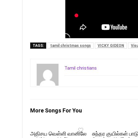
TAGS:
tamil christmas songs
VICKY GIDEON
Vis
Tamil christians
More Songs For You
அதிசய வெள்ளி வானிலே
சுந்தர குயில்கள் பாட