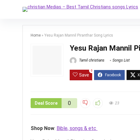
Home
»
Yesu Rajan Mannil Piranthar Song Lyrics
Yesu Rajan Mannil P
Tamil christians
Songs List
0
Save
0
Deal Score
23
Shop Now
:
Bible, songs & etc