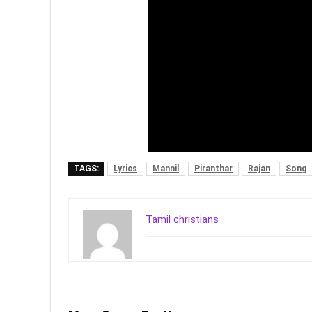
TAGS:
Lyrics
Mannil
Piranthar
Rajan
Song
Tamil christians