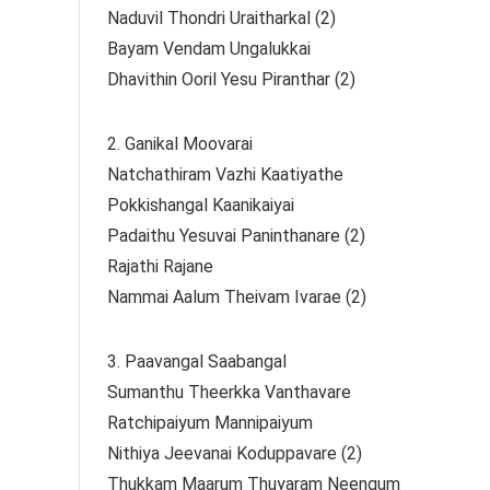
Naduvil Thondri Uraitharkal (2)
Bayam Vendam Ungalukkai
Dhavithin Ooril Yesu Piranthar (2)
2. Ganikal Moovarai
Natchathiram Vazhi Kaatiyathe
Pokkishangal Kaanikaiyai
Padaithu Yesuvai Paninthanare (2)
Rajathi Rajane
Nammai Aalum Theivam Ivarae (2)
3. Paavangal Saabangal
Sumanthu Theerkka Vanthavare
Ratchipaiyum Mannipaiyum
Nithiya Jeevanai Koduppavare (2)
Thukkam Maarum Thuyaram Neengum