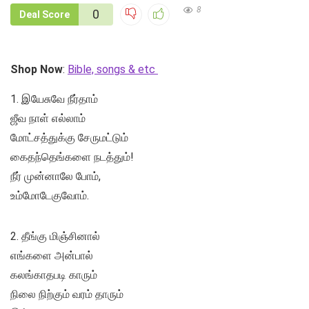
8
0
Deal Score
Shop Now
:
Bible, songs & etc
1. இயேசுவே நீர்தாம்
ஜீவ நாள் எல்லாம்
மோட்சத்துக்கு சேருமட்டும்
கைதந்தெங்களை நடத்தும்!
நீர் முன்னாலே போம்,
உம்மோடேகுவோம்.
2. தீங்கு மிஞ்சினால்
எங்களை அன்பால்
கலங்காதபடி காரும்
நிலை நிற்கும் வரம் தாரும்