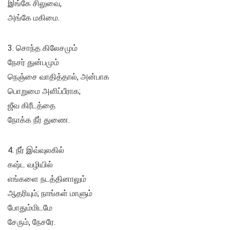
இங்கே சிலுவை,
அங்கே மகிமை.
3. சொந்த கிலேசமும்
நேசர் துன்பமும்
நெஞ்சை வாதித்தால், அன்பாக
பொறுமை அளிப்பீராக;
ஜீவ கிரீடத்தை
நோக்க நீர் துணை.
4. நீர் இவ்வுலகில்
கஷ்ட வழியில்
எங்களை நடத்தினாலும்
ஆதரியும்; நாங்கள் மாளும்
போதும்மிடமே
சேரும், நேசரே.