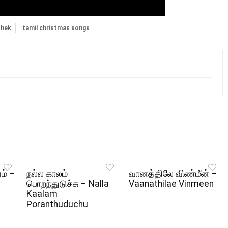
shek
tamil christmas songs
ும் –
நல்ல காலம்
வானத்திலே விண்மீன் –
பொறந்துடுச்சு – Nalla
Vaanathilae Vinmeen
Kaalam
Poranthuduchu