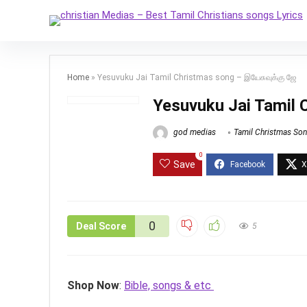
Home
»
Yesuvuku Jai Tamil Christmas song – இயேசுவுக்கு ஜே
Yesuvuku Jai Tamil 
god medias
Tamil Christmas So
0
Save
0
Deal Score
5
Shop Now
:
Bible, songs & etc