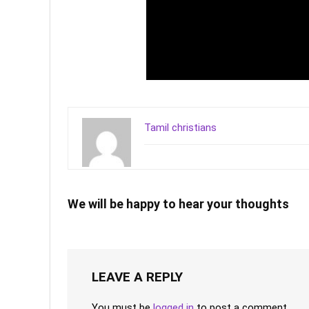
Tamil christians
We will be happy to hear your thoughts
LEAVE A REPLY
You must be
logged in
to post a comment.