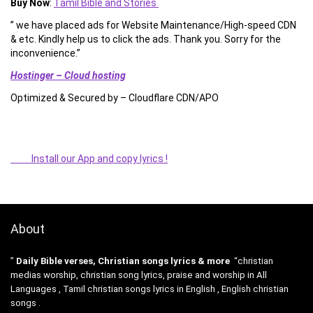
Buy Now
:
Tamil Bible and Stories
” we have placed ads for Website Maintenance/High-speed CDN
& etc. Kindly help us to click the ads. Thank you. Sorry for the
inconvenience.”
Hostinger – Cloud hosting
Optimized & Secured by – Cloudflare CDN/APO
Install our App and copy lyrics !
About
”
Daily Bible verses, Christian songs lyrics & more
“christian
medias worship, christian song lyrics, praise and worship in All
Languages , Tamil christian songs lyrics in English , English christian
songs .