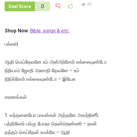
33
0
Deal Score
Shop Now
:
Bible, songs & etc
பல்லவி
ஆதி மெய்தேவனே உம் அன்பிற்கோர் எல்லையுண்டோ
நீதியாம் ஜோதி அனாதி தேவனே – உம்
நீதிக்கோர் எல்லையுண்டோ – இயேசு
சரணங்கள்
1. எத்தனையோ பாவங்கள் அத்தனே அகற்றினீர்
பத்திலோர் பங்கு போதா தென்றெண்ணி – நான்
தத்தம் செய்தேன் உமக்கே – ஆதி