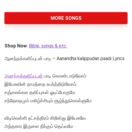
MORE SONGS
Shop Now
:
Bible, songs & etc
ஆனந்தக்களிப்புடன் பாடி – Aanandha kalippudan paadi Lyrics
ஆனந்தக்களிப்புடன்
பாடி கொண்டாடுவோம்
இயேசுவின் நாமத்தை உயர்த்திடுவோம்
சஞ்சலங்கள தவிப்புகள் ஓடிப்போகுமே
சந்தோஷமும் மகிழ்ச்சியும் சூழ்ந்துகொள்ளுமே
விடிவெள்ளி நட்சத்திரம் கிறிஸ்து இயேசுவே
அந்தகார இருளை நீக்கும் தெய்வமே