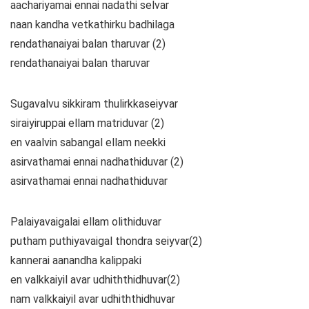
aachariyamai ennai nadathi selvar
naan kandha vetkathirku badhilaga
rendathanaiyai balan tharuvar (2)
rendathanaiyai balan tharuvar
Sugavalvu sikkiram thulirkkaseiyvar
siraiyiruppai ellam matriduvar (2)
en vaalvin sabangal ellam neekki
asirvathamai ennai nadhathiduvar (2)
asirvathamai ennai nadhathiduvar
Palaiyavaigalai ellam olithiduvar
putham puthiyavaigal thondra seiyvar(2)
kannerai aanandha kalippaki
en valkkaiyil avar udhiththidhuvar(2)
nam valkkaiyil avar udhiththidhuvar