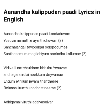
Aanandha kalippudan paadi Lyrics in
English
Aanandha kalippudan paadi kondaduvom
Yesuvin namathai uyarthidhuvom (2)
Sanchalangal tavippugal odippogumae
Santhosamum magilchiyum soolndhu kollumae (2)
Vidivelli natchathiram kiristhu Yesuvae
andhagara irulai neekkum deyvamae
Engum ethilum jeyam thantherae
Belanaai irunthu nadhattineerae (2)
Adhigamai viruthi adaiyaseivar