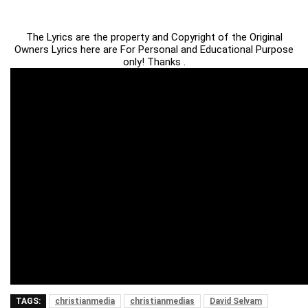
The Lyrics are the property and Copyright of the Original
Owners Lyrics here are For Personal and Educational Purpose
only! Thanks .
TAGS:
christianmedia
christianmedias
David Selvam