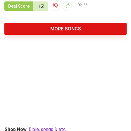
110
+2
Deal Score
MORE SONGS
Shop Now
:
Bible, songs & etc