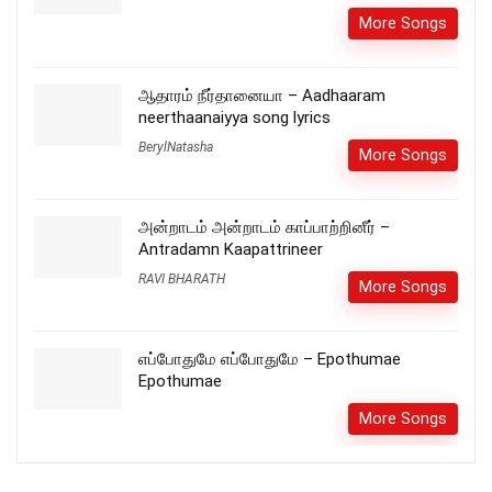
More Songs
ஆதாரம் நீர்தானையா – Aadhaaram
neerthaanaiyya song lyrics
BerylNatasha
More Songs
அன்றாடம் அன்றாடம் காப்பாற்றினீர் –
Antradamn Kaapattrineer
RAVI BHARATH
More Songs
எப்போதுமே எப்போதுமே – Epothumae
Epothumae
More Songs