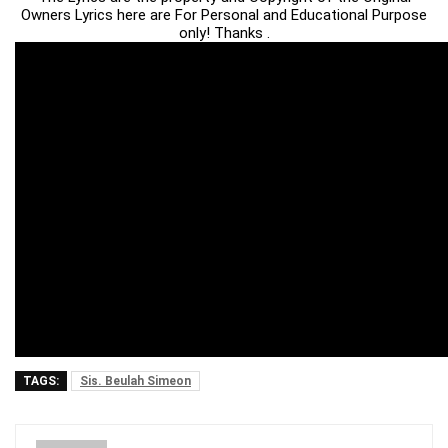
Owners Lyrics here are For Personal and Educational Purpose
only! Thanks .
TAGS:
Sis. Beulah Simeon