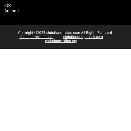
IOS
Andriod
Copyright ©2025 christianmedias.com All Rights Reserved.
christianmedias.com
christiansongsbook.com
christianmedias.org