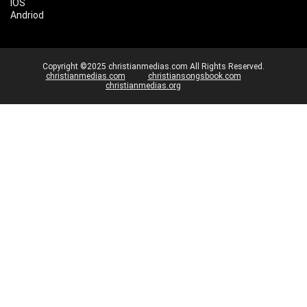
IOS
Andriod
Copyright ©2025 christianmedias.com All Rights Reserved.
christianmedias.com
christiansongsbook.com
christianmedias.org