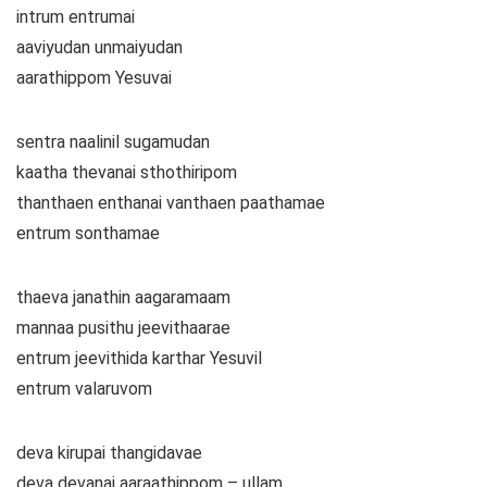
intrum entrumai
aaviyudan unmaiyudan
aarathippom Yesuvai
sentra naalinil sugamudan
kaatha thevanai sthothiripom
thanthaen enthanai vanthaen paathamae
entrum sonthamae
thaeva janathin aagaramaam
mannaa pusithu jeevithaarae
entrum jeevithida karthar Yesuvil
entrum valaruvom
deva kirupai thangidavae
deva devanai aaraathippom – ullam