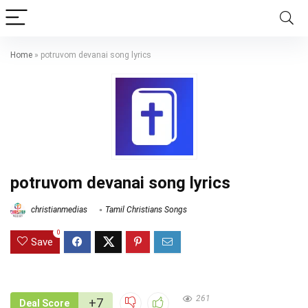
Home
»
potruvom devanai song lyrics
potruvom devanai song lyrics
christianmedias
Tamil Christians Songs
0
Save
261
+7
Deal Score