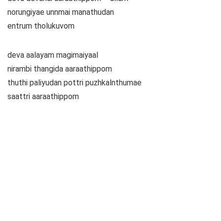
norungiyae unnmai manathudan
entrum tholukuvom
deva aalayam magimaiyaal
nirambi thangida aaraathippom
thuthi paliyudan pottri puzhkalnthumae
saattri aaraathippom