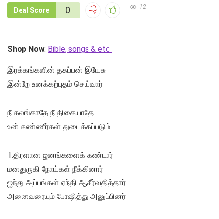
12
0
Deal Score
Shop Now
:
Bible, songs & etc
இரக்கங்களின் தகப்பன் இயேசு
இன்றே உனக்கற்புதம் செய்வார்
நீ கலங்காதே நீ திகையாதே
உன் கண்ணீர்கள் துடைக்கப்படும்
1.திரளான ஜனங்களைக் கண்டார்
மனதுருகி நோய்கள் நீக்கினார்
ஐந்து அப்பங்கள் ஏந்தி ஆசீர்வதித்தார்
அனைவரையும் போஷித்து அனுப்பினர்