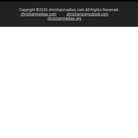
Copyright ©2025 christianmedias.com All Rights Reserved.
christianmedias.com
christiansongsbook.com
christianmedias.org