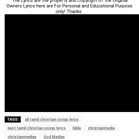
The Lyrics are the property and Copyright of the Original
Owners Lyrics here are For Personal and Educational Purpose
only! Thanks .
TAGS:
all tamil christian songs lyrics
best tamil christian songs lyrics
bible
christianmedia
christianmedias
God Medias