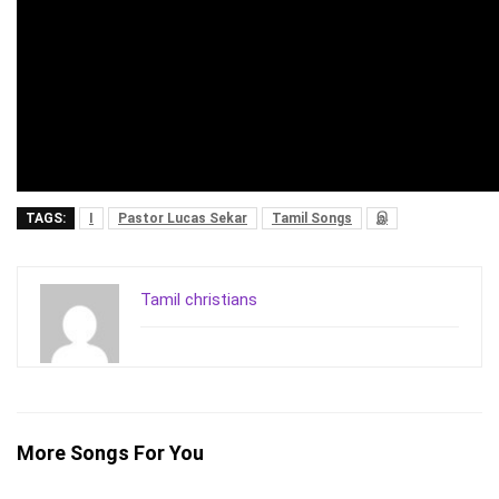
TAGS:
I
Pastor Lucas Sekar
Tamil Songs
இ
Tamil christians
More Songs For You