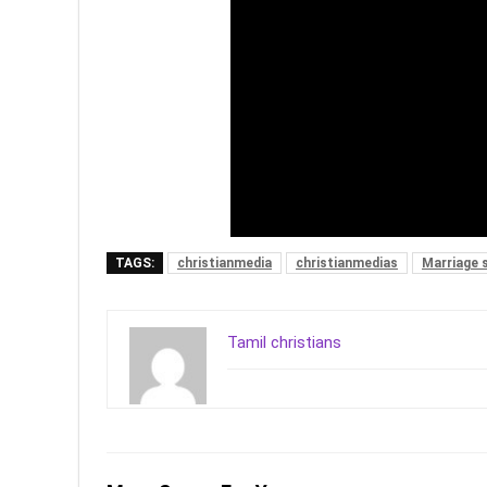
TAGS:
christianmedia
christianmedias
Marriage 
Tamil christians