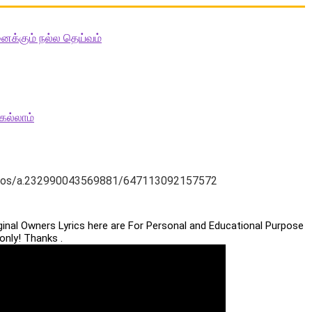
ைக்கும் நல்ல தெய்வம்
ெல்லாம்
hotos/a.232990043569881/647113092157572
iginal Owners Lyrics here are For Personal and Educational Purpose
only! Thanks .