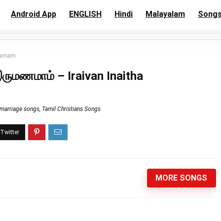
Android App
ENGLISH
Hindi
Malayalam
Song
namam
மணமாம் – Iraivan Inaitha
marriage songs
,
Tamil Christians Songs
MORE SONGS