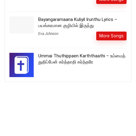
Bayangaramaana Kuliyil Irunthu Lyrics –
பயங்கரமான குழியில் இருந்து
Eva.Johnson
More Songs
Ummai Thuthippaen Karththaathi – உம்மைத்
துதிப்பேன் கர்த்தாதி கர்த்தரே