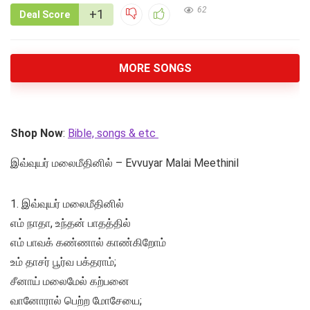
62
+1
Deal Score
MORE SONGS
Shop Now
:
Bible, songs & etc
இவ்வுயர் மலைமீதினில் – Evvuyar Malai Meethinil
1. இவ்வுயர் மலைமீதினில்
எம் நாதா, உந்தன் பாதத்தில்
எம் பாவக் கண்ணால் காண்கிறோம்
உம் தாசர் பூர்வ பக்தராம்;
சீனாய் மலைமேல் கற்பனை
வானோரால் பெற்ற மோசேயை;