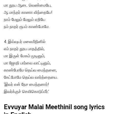
மா தூய ஆடை வெண்மையே,
ஆ மாந்தர் காணா விந்தையே!
நாம் மேலும் மேலும் ஏறியே
நம் நாதர் ரூபம் காண்போமே.
4. இவ்வுயர் மலைமீதினில்
எம் நாதர் தூய பாதத்தில்,
மா இருள் மேகம் மூடினும்,
மா ஜோதி பார்வை வாட்டினும்,
காண்போமே தெய்வ மைந்தனை,
கேட்போமே தெய்வ வார்த்தையை.
‘இவர் என் நேச மைந்தனார்!
இவர்க்குச் செவிகொடுப்பீர்.’
Evvuyar Malai Meethinil song lyrics