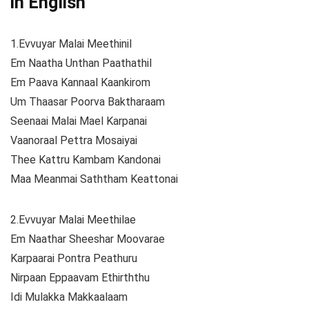
in English
1.Evvuyar Malai Meethinil
Em Naatha Unthan Paathathil
Em Paava Kannaal Kaankirom
Um Thaasar Poorva Baktharaam
Seenaai Malai Mael Karpanai
Vaanoraal Pettra Mosaiyai
Thee Kattru Kambam Kandonai
Maa Meanmai Saththam Keattonai
2.Evvuyar Malai Meethilae
Em Naathar Sheeshar Moovarae
Karpaarai Pontra Peathuru
Nirpaan Eppaavam Ethirththu
Idi Mulakka Makkaalaam