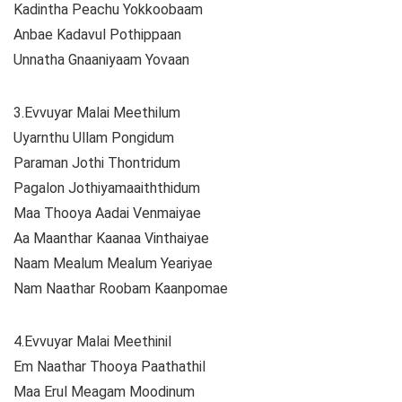
Kadintha Peachu Yokkoobaam
Anbae Kadavul Pothippaan
Unnatha Gnaaniyaam Yovaan
3.Evvuyar Malai Meethilum
Uyarnthu Ullam Pongidum
Paraman Jothi Thontridum
Pagalon Jothiyamaaiththidum
Maa Thooya Aadai Venmaiyae
Aa Maanthar Kaanaa Vinthaiyae
Naam Mealum Mealum Yeariyae
Nam Naathar Roobam Kaanpomae
4.Evvuyar Malai Meethinil
Em Naathar Thooya Paathathil
Maa Erul Meagam Moodinum