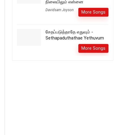
நிலையிலும் என்னை
Davidsam Joyson
More Songs
சேதப்படுத்தாதே எதுவும் -
Sethapaduthathae Yethuvum
More Songs