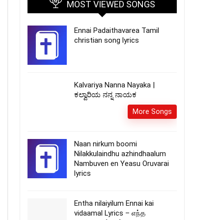
MOST VIEWED SONGS
Ennai Padaithavarea Tamil
christian song lyrics
Kalvariya Nanna Nayaka |
ಕಲ್ವಾರಿಯ ನನ್ನ ನಾಯಕ
More Songs
Naan nirkum boomi
Nilakkulaindhu azhindhaalum
Nambuven en Yeasu Oruvarai
lyrics
Entha nilaiyilum Ennai kai
vidaamal Lyrics – எந்த