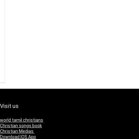
Visit us
world tamil christians
Christian songs book
Christian Medias
Download IOS App