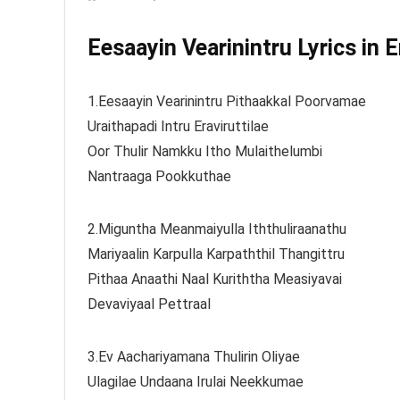
Eesaayin Vearinintru Lyrics in 
1.Eesaayin Vearinintru Pithaakkal Poorvamae
Uraithapadi Intru Eraviruttilae
Oor Thulir Namkku Itho Mulaithelumbi
Nantraaga Pookkuthae
2.Miguntha Meanmaiyulla Iththuliraanathu
Mariyaalin Karpulla Karpaththil Thangittru
Pithaa Anaathi Naal Kuriththa Measiyavai
Devaviyaal Pettraal
3.Ev Aachariyamana Thulirin Oliyae
Ulagilae Undaana Irulai Neekkumae