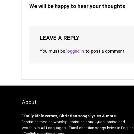
We will be happy to hear your thoughts
LEAVE A REPLY
You must be
logged in
to post a comment.
About
”
Daily Bible verses, Christian songs lyrics & more
“christian medias worship, christian song lyrics, praise and
worship in All Languages , Tamil christian songs lyrics in English
, English christian songs .