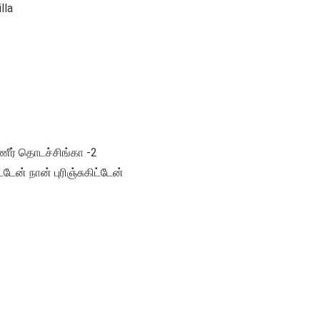
lla
ீர் தொடச்சிங்கா -2
டேன் நான் புரிஞ்சுகிட்டேன்