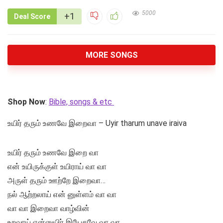
5000
+1
Deal Score
MORE SONGS
Shop Now
:
Bible, songs & etc
உயிர் தரும் உணவே இறைவா – Uyir tharum unave iraiva
உயிர் தரும் உணவே இறை வா
என் உயிருக்குள் உயிராய் வா வா
அருள் தரும் ஊற்றே இறைவா…
நல் ஆற்றலாய் என் னுள்ளம் வா வா
வா வா இறைவா வாழ்வின்
உறவாய் என்னுயிர் இயேசுவே வா வா…