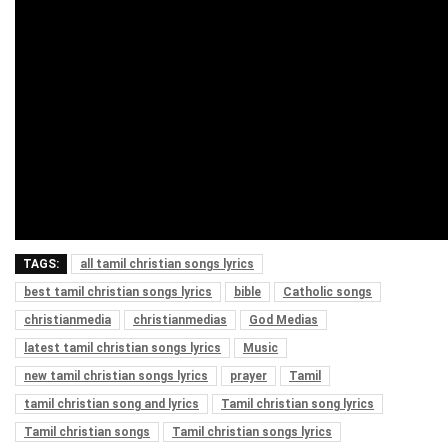
TAGS:
all tamil christian songs lyrics
best tamil christian songs lyrics
bible
Catholic songs
christianmedia
christianmedias
God Medias
latest tamil christian songs lyrics
Music
new tamil christian songs lyrics
prayer
Tamil
tamil christian song and lyrics
Tamil christian song lyrics
Tamil christian songs
Tamil christian songs lyrics