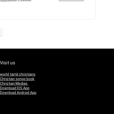
ே பறந்திடுவேன்-2 என்னை
Visit us
world tamil christians
Christian songs book
Christian Medias
Download IOS App
Download Android App