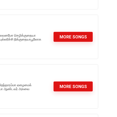
ாலைவனமோ செழிக்குதையா
MORE SONGS
புல்லரிச்சி நிக்குதையாபூலோக
பிறந்தாரம்மா ஏழைமைக்
MORE SONGS
ரைய்யா ஆண்டவர் அகவை