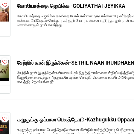
கோலியாத்தை ஜெயிக்க -GOLIYATHAI JEYIKKA
கோலியாத்தை ஜெயிக்க தாவீதை போல் என்னை உருவாக்கினாரே கர்த்தர்ப
என்னை அபிஷேகம் செய்தார் கர்த்தர்-2 யார் என்னை எதிர்த்தாலும் நான் 
சொன்னாலும் நான் சோர்ந்து ...
சேற்றில் நான் இருந்தேன்-SETRIL NAAN IRUNDHAE
சேற்றில் நான் இருந்தேன்கன்மலை மேல் நிறுத்திகால்களை ஸ்திரப்படுத்தினீர்
இருந்தேன்கலைத்து எறிந்துஉயரே பறக்க செய்தீர் பெலனை தந்தீர் அபிஷேகம்
வைத்தீர்-2தகப்பனே நீர் ...
கழுகுக்கு ஒப்பான பெலத்தோடு-Kazhugukku Oppaa
கழுகுக்கு ஒப்பான பெலத்தோடுஎன்னை மீண்டும் உயர்த்திடுவார் பெரிதானால