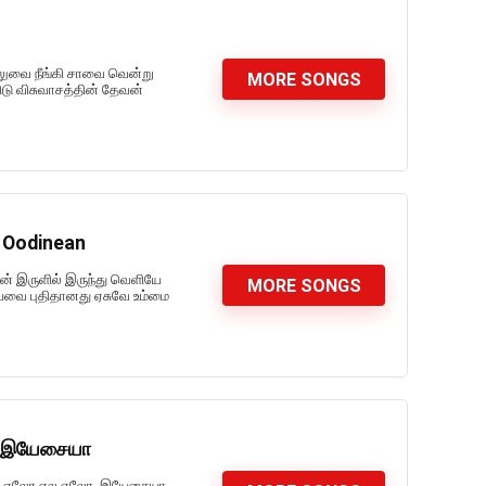
ிலுவை நீங்கி சாவை வென்று
MORE SONGS
ிடு விசுவாசத்தின் தேவன்
u Oodinean
ான் இருளில் இருந்து வெளியே
MORE SONGS
ையவை புதிதானது ஏசுவே உம்மை
லோ இயேசையா
ிஏல ஏலோ ஏல ஏலோ, இயேசையா