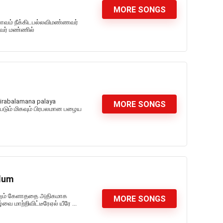
MORE SONGS
பாவம் நீக்கிடபல்லவிமண்ணவர்
னவர் மண்ணில்
pirabalamana palaya
MORE SONGS
ப்படும் மிகவும் பிரபலமான பழைய
ilum
்கிலும் கேளாததை அதிகமாக
MORE SONGS
ை மாற்றிவிட்டீரேஏல் யீரே ...