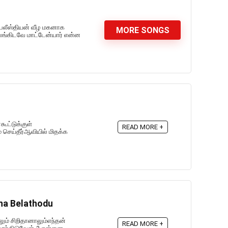
ெலீஸ்தியன் வீழ மகனாக
MORE SONGS
கலங்கிடவே மாட்டேன்யார் என்ன
N
கூட்டுக்குள்
READ MORE +
 செய்தீர்ஆவியில் மிதக்க
na Belathodu
ும் சிறிதானாலும்எந்தன்
READ MORE +