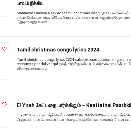
பாவம் நீக்கிட
Mannavar Paavam Neekkida tamil christmas song lyrics - மண்ணவர் 
பாவம் நீக்கிடமன்னவர் இயேசு பிறந்தார்சொன்னவர் வாக்கு நிறைவேறஎன்
பிறந்தார்அனுபல்லவி...
Tamil christmas songs lyrics 2024
Tamil christmas songs lyrics 2024 sabaiyil paadapadum migavum 
christmas paadal varigal தமிழ் கிறிஸ்துமஸ் பாடல் லிரிக்ஸ் சபையில் பாட
கிறிஸ்துமஸ் பாடல் ...
El Yireh கேட்டதை பார்க்கிலும் – Keattathai Paarkk
El Yireh கேட்டதை பார்க்கிலும் - Keattathai Paarkkilumகேட்டதை பார்க
பெற்றவன் நான் பெற்றவன் நான் -2உம் தயாளத்தின் உதாரணமாய் நீர் என் வாழ்வ