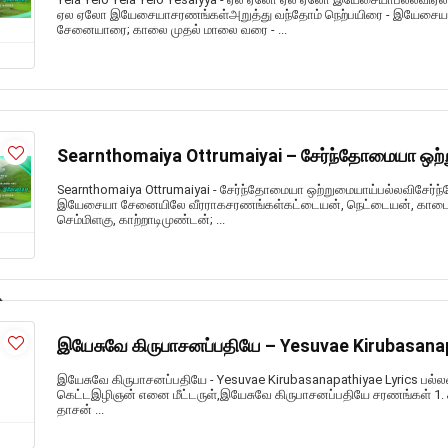
ஏல ஏலோ இயேசையாசரணங்கள்அறுத்து வந்தோம் நெற்பயிரை - இயேசைய
சேனையாரை; காலை முதல் மாலை வரை - ...
Searnthomaiya Ottrumaiyai – சேர்ந்தோமையா ஒற்
Searnthomaiya Ottrumaiyai - சேர்ந்தோமையா ஒற்றுமையாய்பல்லவிசேர்
இயேசையா சேனையிலே வீரராகசரணங்கள்கட்டையன், நெட்டையன், காடைக்
செம்மிளகு, காற்றாடிமுண்டன்; ...
இயேசுவே கிருபாசனப்பதியே – Yesuvae Kirubasanap
இயேசுவே கிருபாசனப்பதியே - Yesuvae Kirubasanapathiyae Lyrics பல்
கெட்டஇழிஞன் எனை மீட்டருள்,இயேசுவே கிருபாசனப்பதியே சரணங்கள் 1. 
தாசன் ...