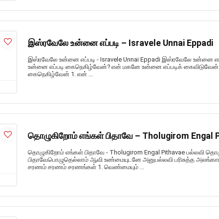
இஸ்ரவேலே உன்னை எப்படி – Isravele Unnai Eppadi
இஸ்ரவேலே உன்னை எப்படி - Isravele Unnai Eppadi இஸ்ரவேலே உன்னை எப
உன்னை எப்படி கைநெகிழ்வேன்? என் மகனே உன்னை எப்படிக் கைவிடுவேன் 
கைநெகிழ்வேன் 1. என் ...
தொழுகிறோம் எங்கள் பிதாவே – Tholugirom Engal 
தொழுகிறோம் எங்கள் பிதாவே - Tholugirom Engal Pithavae பல்லவி தொழ
பிதாவேபொழுதெல்லாம் ஆவி உண்மையுடனே அனுபல்லவி பரிசுத்த அலங்கார
சரணம் சரணம் சரணங்கள் 1. வெண்மையும் ...