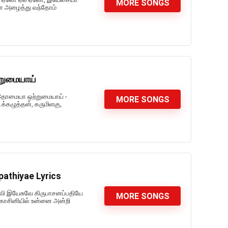
MORE SONGS
ா அழைத்து வந்தோம்
றுமையாய்
ந்தோமையா ஒற்றுமையாய் -
MORE SONGS
கழுத்தன், கருமிளகு,
athiyae Lyrics
லவி இயேசுவே கிருபாசனப்பதியே
MORE SONGS
காசினியில் உன்னை அன்றி