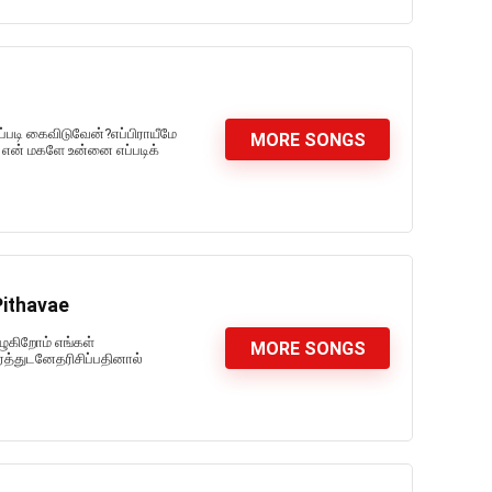
்படி கைவிடுவேன்?எப்பிராயீமே
MORE SONGS
என் மகளே உன்னை எப்படிக்
Pithavae
ுகிறோம் எங்கள்
MORE SONGS
த்துடனேதரிசிப்பதினால்