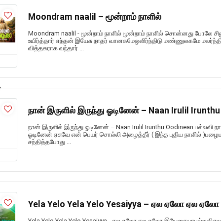
Moondram naalil – மூன்றாம் நாளில்
Moondram naalil - மூன்றாம் நாளில் மூன்றாம் நாளில் சொன்னது போலே ச
உயிர்த்தார் எந்தன் இயேசு நாதர் வானகமேஒளிர்ந்திடு மண்ணுலகமே மலர்ந்த
வித்தகராக வந்தார் ...
நான் இருளில் இருந்து ஓடினேன் – Naan Irulil Irunth
நான் இருளில் இருந்து ஓடினேன் – Naan Irulil Irunthu Oodinean பல்லவி ந
ஓடினேன் ஏசுவே என் பெயர் சொல்லி அழைத்தீர் ( இந்த புதிய நாளில் )பழ
சந்தித்தபோது ...
Yela Yelo Yela Yelo Yesaiyya – ஏல ஏலோ ஏல ஏ
Yela Yelo Yela Yelo Yesaiyya - ஏல ஏலோ ஏல ஏலோ இயேசையாபல்லவ